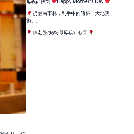
母親節快樂
Happy Mother's Day
從雲南雨林，到手中的這杯「大地藝
術」。
俾老婆/媽媽嘅母親節心聲