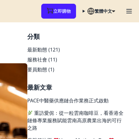
立即購物
繁體中文
分類
最新動態
(121)
服務社會
(11)
要員動態
(1)
最新文章
PACE中醫藥供應鏈合作業務正式啟動
重訪愛伲：從一粒雲南咖啡豆，看香港全
鏈條專業服務賦能雲南高原農業出海的可行
之路