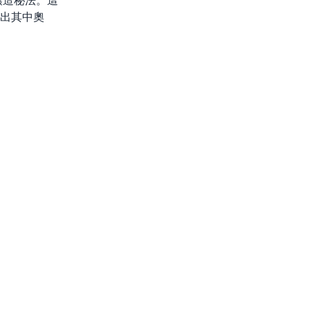
釀造秘法。這
出其中奧