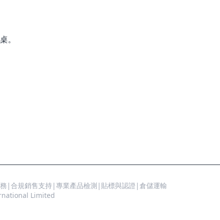
桌。
務|合規銷售支持|專業產品檢測|貼標與認證|倉儲運輸
tional Limited