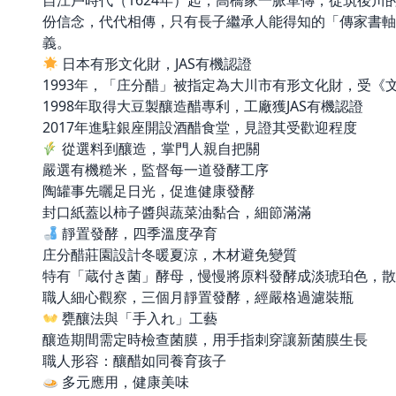
自江戶時代（1624年）起，高橋家一脈單傳，從筑後
份信念，代代相傳，只有長子繼承人能得知的「傳家書軸
義。
日本有形文化財，JAS有機認證
1993年，「庄分醋」被指定為大川市有形文化財，受《
1998年取得大豆製釀造醋專利，工廠獲JAS有機認證
2017年進駐銀座開設酒醋食堂，見證其受歡迎程度
從選料到釀造，掌門人親自把關
嚴選有機糙米，監督每一道發酵工序
陶罐事先曬足日光，促進健康發酵
封口紙蓋以柿子醬與蔬菜油黏合，細節滿滿
靜置發酵，四季溫度孕育
庄分醋莊園設計冬暖夏涼，木材避免變質
特有「蔵付き菌」酵母，慢慢將原料發酵成淡琥珀色，散
職人細心觀察，三個月靜置發酵，經嚴格過濾裝瓶
甕釀法與「手入れ」工藝
釀造期間需定時檢查菌膜，用手指刺穿讓新菌膜生長
職人形容：釀醋如同養育孩子
多元應用，健康美味