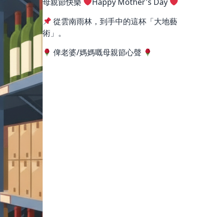
母親節快樂
Happy Mother's Day
從雲南雨林，到手中的這杯「大地藝
術」。
俾老婆/媽媽嘅母親節心聲