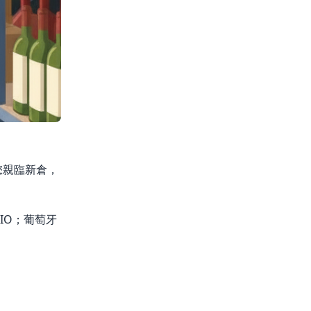
您親臨新倉，
TONIO；葡萄牙