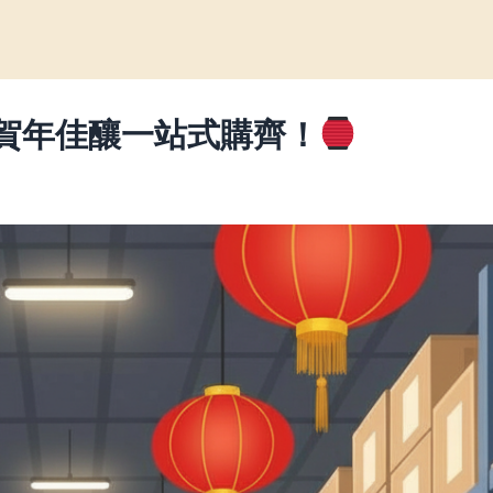
賀年佳釀一站式購齊！