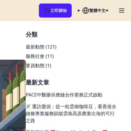
立即購物
繁體中文
分類
最新動態
(121)
服務社會
(11)
要員動態
(1)
最新文章
PACE中醫藥供應鏈合作業務正式啟動
重訪愛伲：從一粒雲南咖啡豆，看香港全
鏈條專業服務賦能雲南高原農業出海的可行
之路