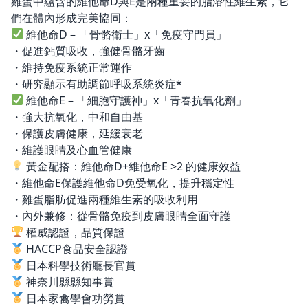
雞蛋中蘊含的維他命D與E是兩種重要的脂溶性維生素，它
們在體內形成完美協同：
維他命D – 「骨骼衛士」x「免疫守門員」
・促進鈣質吸收，強健骨骼牙齒
・維持免疫系統正常運作
・研究顯示有助調節呼吸系統炎症*
維他命E – 「細胞守護神」x「青春抗氧化劑」
・強大抗氧化，中和自由基
・保護皮膚健康，延緩衰老
・維護眼睛及心血管健康
黃金配搭：維他命D+維他命E >2 的健康效益
・維他命E保護維他命D免受氧化，提升穩定性
・雞蛋脂肪促進兩種維生素的吸收利用
・內外兼修：從骨骼免疫到皮膚眼睛全面守護
權威認證，品質保證
HACCP食品安全認證
日本科學技術廳長官賞
神奈川縣縣知事賞
日本家禽學會功勞賞