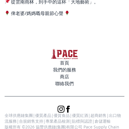
從雲南雨林，到手中的這杯「大地藝術」。
俾老婆/媽媽嘅母親節心聲
首頁
我們的服務
商店
聯絡我們
全球供應鏈集團|優質產品|優質食品|優質紅酒|超商銷售|出口物
流服務|合規銷售支持|專業產品檢測|貼標與認證|倉儲運輸
版權所有 ©2026 協豐供應鏈(集團)有限公司 Pace Supply Chain