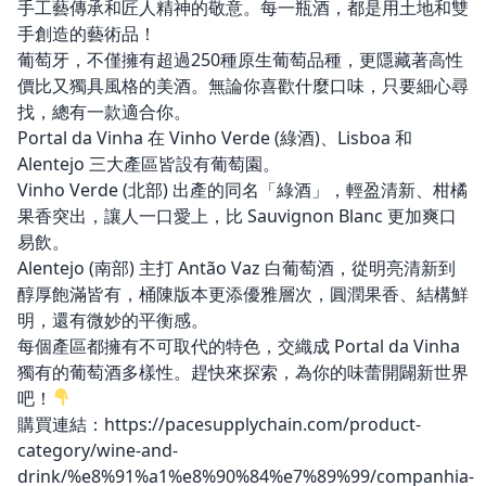
手工藝傳承和匠人精神的敬意。每一瓶酒，都是用土地和雙
手創造的藝術品！
葡萄牙，不僅擁有超過250種原生葡萄品種，更隱藏著高性
價比又獨具風格的美酒。無論你喜歡什麼口味，只要細心尋
找，總有一款適合你。
Portal da Vinha 在 Vinho Verde (綠酒)、Lisboa 和
Alentejo 三大產區皆設有葡萄園。
Vinho Verde (北部) 出產的同名「綠酒」，輕盈清新、柑橘
果香突出，讓人一口愛上，比 Sauvignon Blanc 更加爽口
易飲。
Alentejo (南部) 主打 Antão Vaz 白葡萄酒，從明亮清新到
醇厚飽滿皆有，桶陳版本更添優雅層次，圓潤果香、結構鮮
明，還有微妙的平衡感。
每個產區都擁有不可取代的特色，交織成 Portal da Vinha
獨有的葡萄酒多樣性。趕快來探索，為你的味蕾開闢新世界
吧！
購買連結：
https://pacesupplychain.com/product-
category/wine-and-
drink/%e8%91%a1%e8%90%84%e7%89%99/companhia-