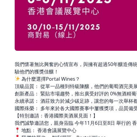
我們懷著無比興奮的心情宣布，與擁有超過50年釀造傳統的智利家
驗他們的獲獎佳釀！
為什麼選擇Portal Wines？
頂級品質： 從單一品種到特級陳釀，他們的葡萄酒完美
創新產品： 緊貼市場趨勢，推出廣受好評的 0%無酒精
永續承諾： 酒莊致力於減少碳足跡，讓您的每一次舉杯
國際殊榮： 多年來於各大國際賽事中屢獲獎項，品質備
【特別邀請：香港國際美酒展見面！】
我們誠摯邀請您，親身蒞臨 今年11月6日至8日 舉行的 
地點： 香港會議展覽中心