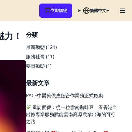
立即購物
繁體中文
魅力！
分類
最新動態
(121)
服務社會
(11)
要員動態
(1)
最新文章
PACE中醫藥供應鏈合作業務正式啟動
重訪愛伲：從一粒雲南咖啡豆，看香港全
鏈條專業服務賦能雲南高原農業出海的可行
之路