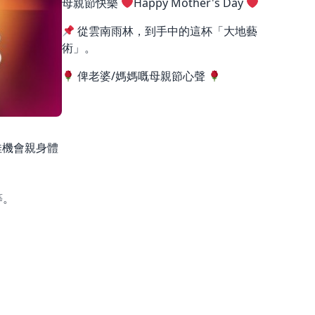
母親節快樂
Happy Mother's Day
從雲南雨林，到手中的這杯「大地藝
術」。
俾老婆/媽媽嘅母親節心聲
絕佳機會親身體
等。