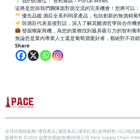
我們的展位： 智利展區 – Portal Wines
這將是您與我們團隊面對面交流的完美機會！您將可以：
優先品鑑 酒莊全系列明星產品，包括創新的無酒精葡
與酒莊代表直接對話，深入了解其釀酒哲學與合作機
發掘獨家商機，為您的業務找到最具吸引力的智利葡
無論您是業內專業人士還是葡萄酒愛好者，都絕對不容錯
Share
全球供應鏈集團|優質產品|優質食品|優質紅酒|超商銷售|出口物流服
版權所有 ©2026 協豐供應鏈(集團)有限公司 Pace Supply Chain Interna