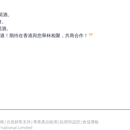
萄酒。
會。
萄酒。
過！期待在香港與您舉杯相聚，共商合作！
務|合規銷售支持|專業產品檢測|貼標與認證|倉儲運輸
tional Limited