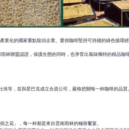
產業化的國家重點龍頭企業。愛伲咖啡堅持可持續的綠色循環經
國際雨林聯盟認證，保護生態的同時，也孕育出風味獨特的精品咖
卡杜埃等，並與星巴克成立合資公司，嚴格把關每一杯咖啡的品質
伲之花」，每一杯都是來自雲南雨林的極致饗宴。