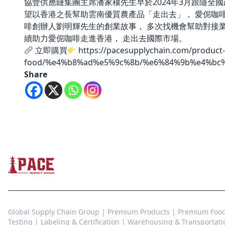
協豐供應鏈集團主席潘家穰先生早於2024年3月跟隨全
望以香港之長幫助雲南優質農產品「走出去」， 愛伲咖
啡創辦人劉明輝先生的創業故事， 多次找機會幫助對接業
續助力愛伲咖啡走進香港， 走出去國際市場。
立即購買
https://pacesupplychain.com/product-
food/%e4%b8%ad%e5%9c%8b/%e6%84%9b%e4%bc
Share
Global Supply Chain Group | Premium Products | Premium Food |
Testing | Labeling & Certification | Warehousing & Transportati