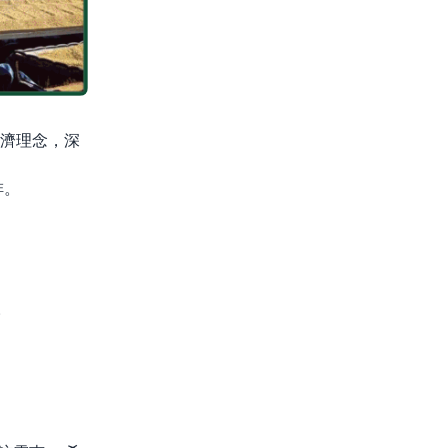
濟理念，深
啡。
。