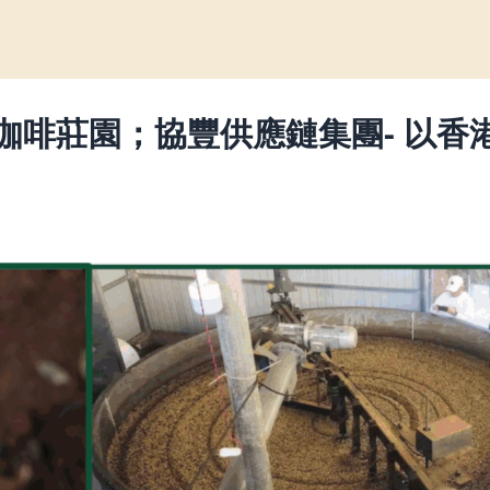
品咖啡莊園；協豐供應鏈集團- 以香