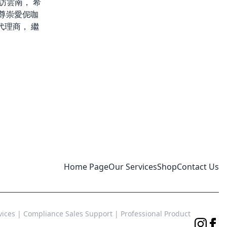
訪雲南， 希
尊崇愛伲咖
代理商， 繼
Home Page
Our Services
Shop
Contact Us
ices | Compliance Sales Support | Professional Product