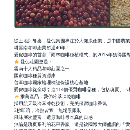
從土地到餐桌，愛伲集團專注於大健康產業，是中國農業
耕雲南咖啡產業超過40年！
愛伲咖啡的首創「雨林咖啡種植模式」於2015年獲得
愛伲莊園更是：
雲南十大精品咖啡莊園之一
國家咖啡種質資源庫
普洱咖啡國家地理標誌保護核心基地
愛伲咖啡從全球引進114個優質咖啡品種，包括瑰夏、
推薦產品：愛伲冷萃凍乾咖啡
採用航天級冷萃凍乾技術，完美保留咖啡香氣
3秒即溶，冷熱皆宜，無場景限制
風味層次豐富，還原咖啡最本真的口感
無論是瑰夏系列的花果香韻，還是被國際大師盛讚的「愛