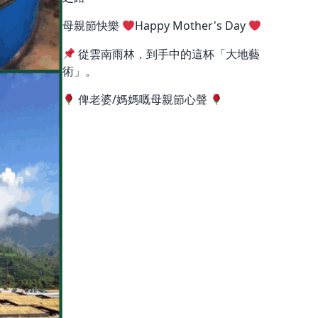
母親節快樂
Happy Mother's Day
從雲南雨林，到手中的這杯「大地藝
術」。
俾老婆/媽媽嘅母親節心聲