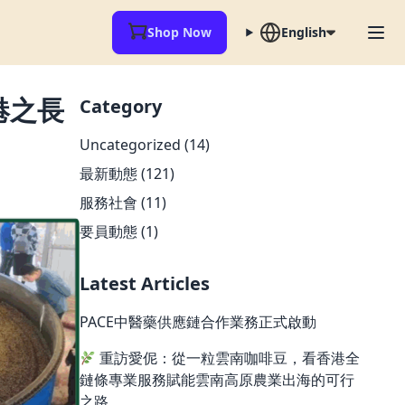
Shop Now
English
港之長
Category
Uncategorized
(14)
最新動態
(121)
服務社會
(11)
要員動態
(1)
Latest Articles
PACE中醫藥供應鏈合作業務正式啟動
重訪愛伲：從一粒雲南咖啡豆，看香港全
鏈條專業服務賦能雲南高原農業出海的可行
之路