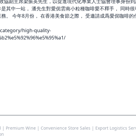
國政協副主席梁振英先生，以促進現代化專業人士協會理事身份到
啡是其中一站， 潘先生對愛伲雲南小粒種咖啡愛不釋手， 同時很
務。 今年8月份， 在香港美食節之際， 受邀請成爲愛伲咖啡的
category/high-quality-
%b2%e5%92%96%e5%95%a1/
 Premium Wine | Convenience Store Sales | Export Logistics Serv
on