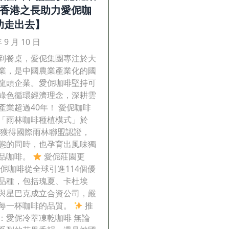
 以香港之長助力愛伲咖
功走出去】
年 9 月 10 日
到餐桌，愛伲集團專注於大
業，是中國農業產業化的國
龍頭企業。愛伲咖啡堅持可
綠色循環經濟理念，深耕雲
產業超過40年！ 愛伲咖啡
「雨林咖啡種植模式」於
5年獲得國際雨林聯盟認證，
態的同時，也孕育出風味獨
品咖啡。
愛伲莊園更
愛伲咖啡從全球引進114個優
品種，包括瑰夏、卡杜埃
與星巴克成立合資公司，嚴
每一杯咖啡的品質。
推
：愛伲冷萃凍乾咖啡 無論