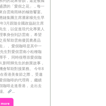
系列的花果香韻，還是被國
盛讚的「愛伲之花」，每一
來自雲南雨林的極致饗宴。
應鏈集團主席潘家穰先生早
24年3月跟隨全國政協副主席
先生，以促進現代化專業人
理事身份到訪雲南， 希望
之長幫助雲南優質農產品
去」， 愛伲咖啡是其中一
潘先生對愛伲雲南小粒種咖
釋手， 同時很尊崇愛伲咖
人劉明輝先生的創業故事，
機會幫助對接業務。 今年8
 在香港美食節之際， 受邀
愛伲咖啡的代理商， 繼續
伲咖啡走進香港， 走出去
場。
…
 more