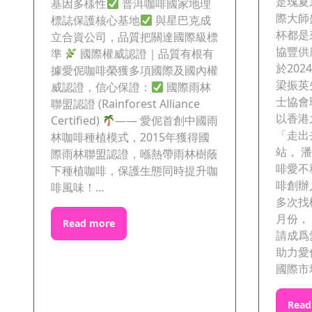
是瑰夏
基因多樣性
普洱咖啡國家地理
際大師
標誌保護核心基地
與星巴克成
杯都是
立合資公司，品質把關達國際級標
協豐供
準
國際權威認證｜品質有根有
於20
據愛伲咖啡榮獲多項國際及國內權
梁振英
威認證，信心保證：
國際雨林
士協會
聯盟認證 (Rainforest Alliance
以香港
Certified)
—— 愛伲首創中國雨
「走出
林咖啡種植模式，2015年獲得國
站， 
際雨林聯盟認證，喺熱帶雨林樹蔭
啡愛不
下種植咖啡，保護生態同時提升咖
啡創辦
啡風味！…
多次找
月份，
Read more
請成爲
助力愛
國際市
Read