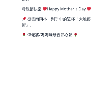
母親節快樂
Happy Mother's Day
從雲南雨林，到手中的這杯「大地藝
術」。
俾老婆/媽媽嘅母親節心聲