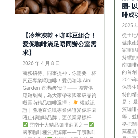
團-
啡成
2025 
【冷萃凍乾＋咖啡豆組合！
從土地
健康產
愛伲咖啡滿足唔同辦公室需
家重點
求】
持續的
2026 年 4 月 8 日
南咖啡
的首創
商務招待、同事提神，你需要一杯
201
真正專業嘅咖啡！愛伲咖啡 Aini
保護生
Garden 香港總代理 —— 協豐供
特的精
應鏈集團，為大家帶來國家級品質
是： 
嘅雲南精品咖啡選擇：
權威認
質咖啡
證｜產地直送嘅專業保證愛伲莊園
等，並
唔止係咖啡品牌，更係業界標杆：
格把關
雲南十大精品咖啡莊園之一
薦產品
國家咖啡種質資源庫——守護咖啡