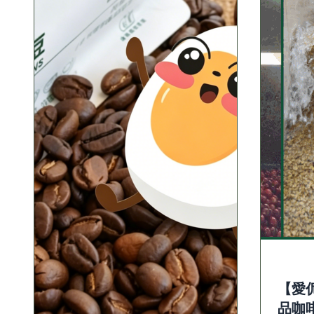
【愛伲
品咖