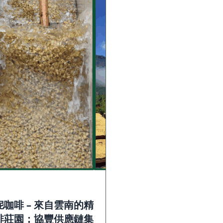
咖啡 – 來自雲南的精
啡莊園；協豐供應鏈集