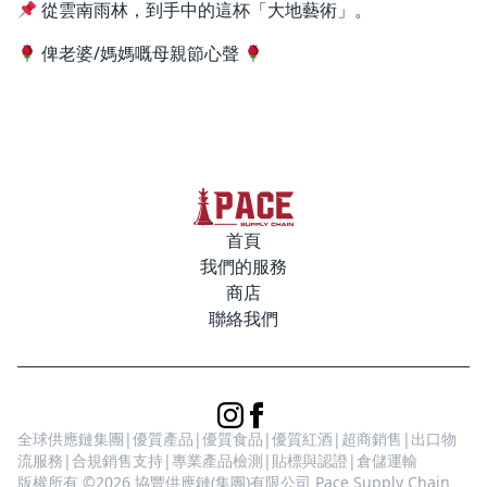
從雲南雨林，到手中的這杯「大地藝術」。
俾老婆/媽媽嘅母親節心聲
首頁
我們的服務
商店
聯絡我們
全球供應鏈集團|優質產品|優質食品|優質紅酒|超商銷售|出口物
流服務|合規銷售支持|專業產品檢測|貼標與認證|倉儲運輸
版權所有 ©2026 協豐供應鏈(集團)有限公司 Pace Supply Chain