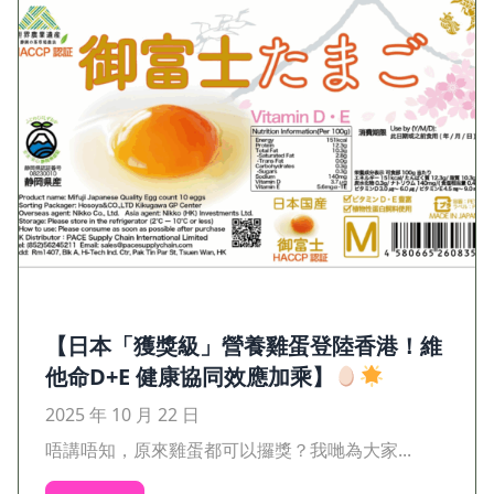
【日本「獲獎級」營養雞蛋登陸香港！維
他命D+E 健康協同效應加乘】
2025 年 10 月 22 日
唔講唔知，原來雞蛋都可以攞獎？我哋為大家...