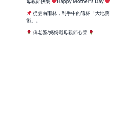
母親節快樂
Happy Mother's Day
從雲南雨林，到手中的這杯「大地藝
術」。
俾老婆/媽媽嘅母親節心聲