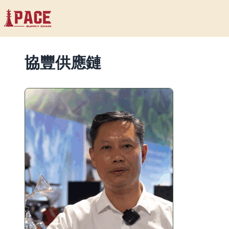
協豐供應鏈