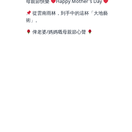
母親節快樂
Happy Mother's Day
從雲南雨林，到手中的這杯「大地藝
術」。
俾老婆/媽媽嘅母親節心聲