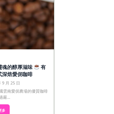
靈魂的醇厚滋味
有
式深焙愛伲咖啡
年 9 月 25 日
國雲南愛伲農場的優質咖啡
嚴...
更多