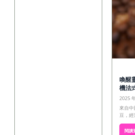
喚醒
機法
2025 
來自中
豆，經過
閱讀