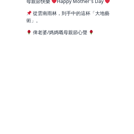
母親節快樂
Happy Mother's Day
從雲南雨林，到手中的這杯「大地藝
術」。
俾老婆/媽媽嘅母親節心聲