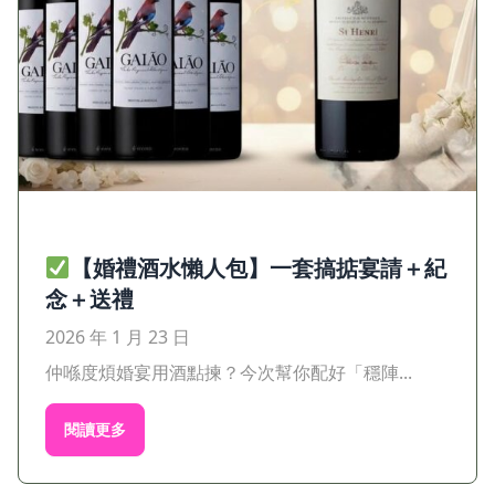
【婚禮酒水懶人包】一套搞掂宴請＋紀
念＋送禮
2026 年 1 月 23 日
仲喺度煩婚宴用酒點揀？今次幫你配好「穩陣...
閱讀更多