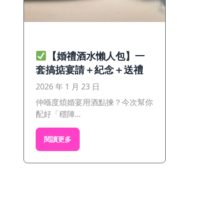
【婚禮酒水懶人包】一
套搞掂宴請＋紀念＋送禮
2026 年 1 月 23 日
仲喺度煩婚宴用酒點揀？今次幫你
配好「穩陣...
閱讀更多