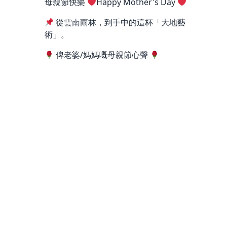
母親節快樂
Happy Mother's Day
從雲南雨林，到手中的這杯「大地藝
術」。
俾老婆/媽媽嘅母親節心聲