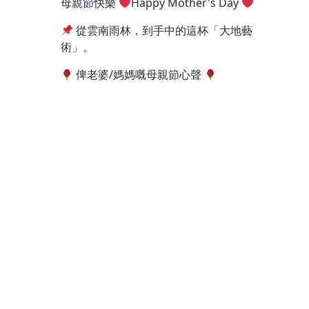
母親節快樂
Happy Mother's Day
從雲南雨林，到手中的這杯「大地藝
術」。
俾老婆/媽媽嘅母親節心聲