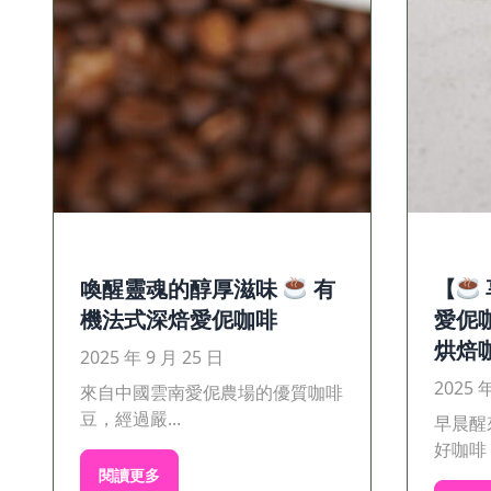
喚醒靈魂的醇厚滋味
有
【
機法式深焙愛伲咖啡
愛伲
烘焙
2025 年 9 月 25 日
2025 
來自中國雲南愛伲農場的優質咖啡
豆，經過嚴...
早晨醒
好咖啡！
閱讀更多