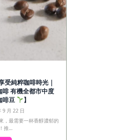
享受純粹咖啡時光｜
咖啡 有機全都市中度
咖啡豆
】
年 9 月 22 日
來，最需要一杯香醇濃郁的
推...