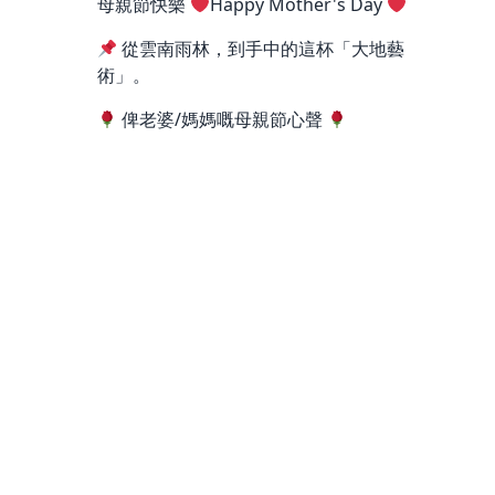
母親節快樂
Happy Mother's Day
從雲南雨林，到手中的這杯「大地藝
術」。
俾老婆/媽媽嘅母親節心聲