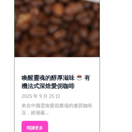
喚醒靈魂的醇厚滋味
有
機法式深焙愛伲咖啡
2025 年 9 月 25 日
來自中國雲南愛伲農場的優質咖啡
豆，經過嚴...
閱讀更多