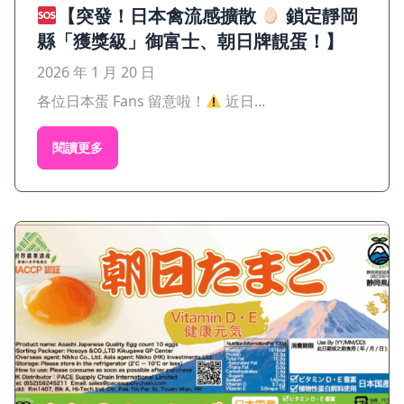
【突發！日本禽流感擴散
鎖定靜岡
縣「獲獎級」御富士、朝日牌靚蛋！】
2026 年 1 月 20 日
各位日本蛋 Fans 留意啦！
近日...
閱讀更多