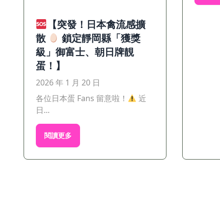
【突發！日本禽流感擴
散
鎖定靜岡縣「獲獎
級」御富士、朝日牌靚
蛋！】
2026 年 1 月 20 日
各位日本蛋 Fans 留意啦！
近
日...
閱讀更多