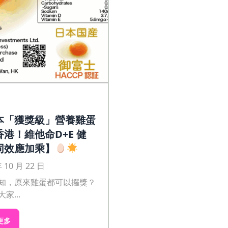
本「獲獎級」營養雞蛋
港！維他命D+E 健
同效應加乘】
年 10 月 22 日
知，原來雞蛋都可以攞獎？
家...
更多