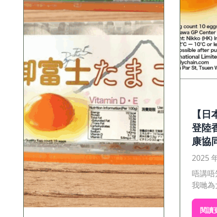
【日
登陸香
康協
2025 
唔講唔
我哋為大
閱讀