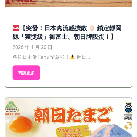
【突發！日本禽流感擴散
鎖定靜岡
縣「獲獎級」御富士、朝日牌靚蛋！】
2026 年 1 月 20 日
各位日本蛋 Fans 留意啦！
近日...
閱讀更多