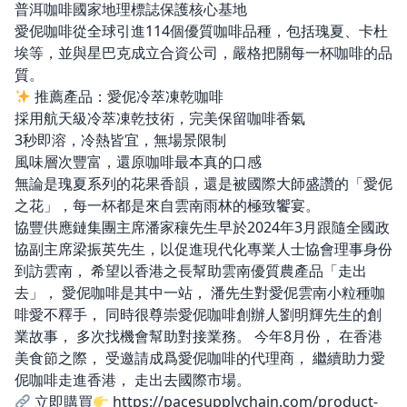
普洱咖啡國家地理標誌保護核心基地
愛伲咖啡從全球引進114個優質咖啡品種，包括瑰夏、卡杜
埃等，並與星巴克成立合資公司，嚴格把關每一杯咖啡的品
質。
推薦產品：愛伲冷萃凍乾咖啡
採用航天級冷萃凍乾技術，完美保留咖啡香氣
3秒即溶，冷熱皆宜，無場景限制
風味層次豐富，還原咖啡最本真的口感
無論是瑰夏系列的花果香韻，還是被國際大師盛讚的「愛伲
之花」，每一杯都是來自雲南雨林的極致饗宴。
協豐供應鏈集團主席潘家穰先生早於2024年3月跟隨全國政
協副主席梁振英先生，以促進現代化專業人士協會理事身份
到訪雲南， 希望以香港之長幫助雲南優質農產品「走出
去」， 愛伲咖啡是其中一站， 潘先生對愛伲雲南小粒種咖
啡愛不釋手， 同時很尊崇愛伲咖啡創辦人劉明輝先生的創
業故事， 多次找機會幫助對接業務。 今年8月份， 在香港
美食節之際， 受邀請成爲愛伲咖啡的代理商， 繼續助力愛
伲咖啡走進香港， 走出去國際市場。
立即購買
https://pacesupplychain.com/product-