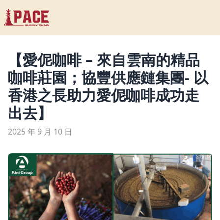
【愛伲咖啡 – 來自雲南的精品
咖啡莊園；協豐供應鏈集團- 以
香港之長助力愛伲咖啡成功走
出去】
2025 年 9 月 10 日