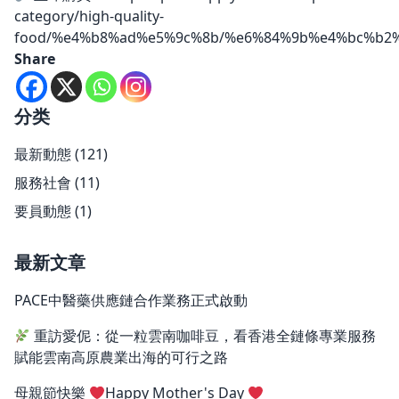
category/high-quality-
food/%e4%b8%ad%e5%9c%8b/%e6%84%9b%e4%bc%b2
Share
分类
最新動態
(121)
服務社會
(11)
要員動態
(1)
最新文章
PACE中醫藥供應鏈合作業務正式啟動
重訪愛伲：從一粒雲南咖啡豆，看香港全鏈條專業服務
賦能雲南高原農業出海的可行之路
母親節快樂
Happy Mother's Day