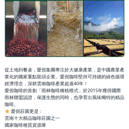
從土地到餐桌，愛伲集團專注於大健康產業，是中國農業產
業化的國家重點龍頭企業。愛伲咖啡堅持可持續的綠色循環
經濟理念，深耕雲南咖啡產業超過40年！
愛伲咖啡的首創「雨林咖啡種植模式」於2015年獲得國際
雨林聯盟認證，保護生態的同時，也孕育出風味獨特的精品
咖啡。
愛伲莊園更是：
雲南十大精品咖啡莊園之一
國家咖啡種質資源庫