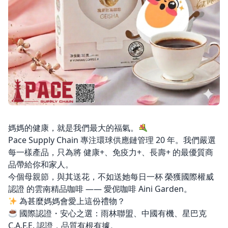
媽媽的健康，就是我們最大的福氣。
Pace Supply Chain 專注環球供應鏈管理 20 年。我們嚴選
每一樣產品，只為將 健康+、免疫力+、長壽+ 的最優質商
品帶給你和家人。
今個母親節，與其送花，不如送她每日一杯 榮獲國際權威
認證 的雲南精品咖啡 —— 愛伲咖啡 Aini Garden。
為甚麼媽媽會愛上這份禮物？
國際認證・安心之選：雨林聯盟、中國有機、星巴克
C.A.F.E. 認證，品質有根有據。