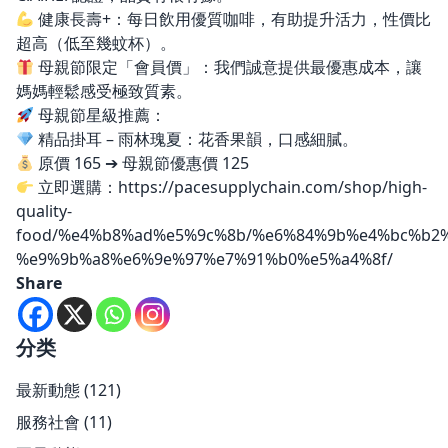
健康長壽+：每日飲用優質咖啡，有助提升活力，性價比
超高（低至幾蚊杯）。
母親節限定「會員價」：我們誠意提供最優惠成本，讓
媽媽輕鬆感受極致質素。
母親節星級推薦：
精品掛耳 – 雨林瑰夏：花香果韻，口感細膩。
原價 165 ➔ 母親節優惠價 125
立即選購：
https://pacesupplychain.com/shop/high-
quality-
food/%e4%b8%ad%e5%9c%8b/%e6%84%9b%e4%bc%b2
%e9%9b%a8%e6%9e%97%e7%91%b0%e5%a4%8f/
Share
分类
最新動態
(121)
服務社會
(11)