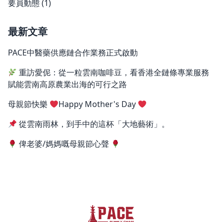
要員動態
(1)
最新文章
PACE中醫藥供應鏈合作業務正式啟動
重訪愛伲：從一粒雲南咖啡豆，看香港全鏈條專業服務
賦能雲南高原農業出海的可行之路
母親節快樂
Happy Mother's Day
從雲南雨林，到手中的這杯「大地藝術」。
俾老婆/媽媽嘅母親節心聲