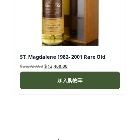
ST. Magdalene 1982- 2001 Rare Old
原
当
$
26,920.00
$
13,460.00
价
前
为：
价
加入购物车
$26,920.00。
格
为：
$13,460.00。