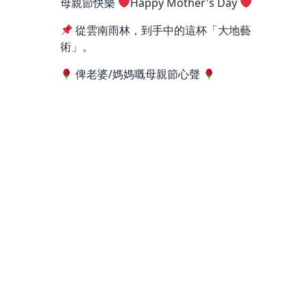
母親節快樂
Happy Mother's Day
從雲南雨林，到手中的這杯「大地藝
術」。
俾老婆/媽媽嘅母親節心聲