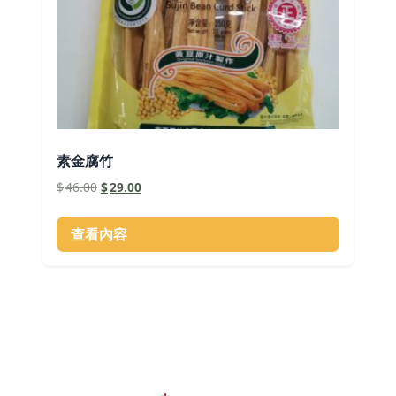
素金腐竹
原
目
$
46.00
$
29.00
始
前
價
價
查看內容
格：
格：
$46.00。
$29.00。