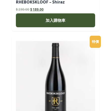
RHEBOKSKLOOF – Shiraz
原
目
$
230.00
$
189.00
始
前
價
價
加入購物車
格：
格：
$230.00。
$189.00。
特價