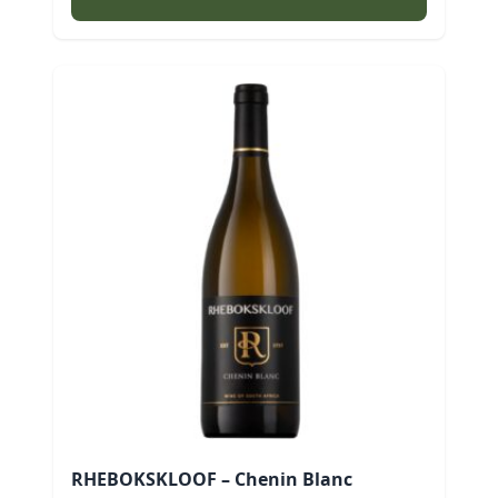
格：
格：
$192.00。
$160.00。
RHEBOKSKLOOF – Chenin Blanc