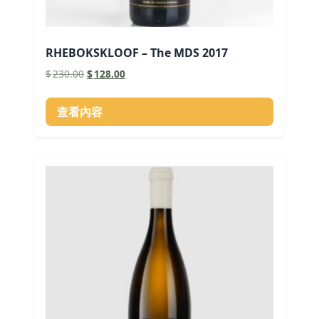
RHEBOKSKLOOF – The MDS 2017
原
目
$
230.00
$
128.00
始
前
價
價
查看內容
格：
格：
$230.00。
$128.00。