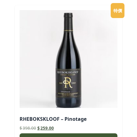
特價
RHEBOKSKLOOF – Pinotage
原
目
$
398.00
$
259.00
始
前