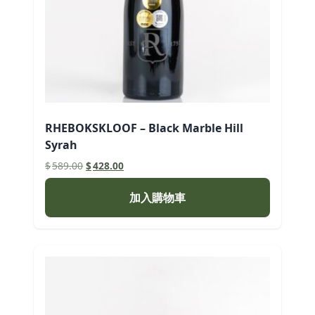
RHEBOKSKLOOF – Black Marble Hill
Syrah
原
目
$
589.00
$
428.00
始
前
價
價
加入購物車
格：
格：
$589.00。
$428.00。