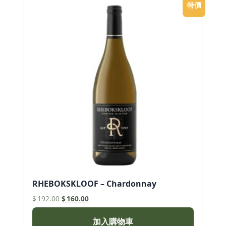
特價
RHEBOKSKLOOF – Chardonnay
原
目
$
192.00
$
160.00
始
前
價
價
加入購物車