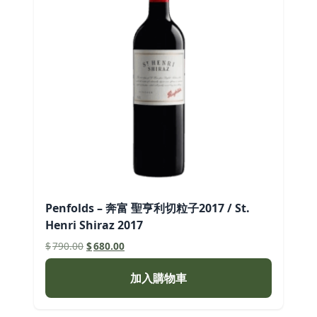
Penfolds – 奔富 聖亨利切粒子2017 / St.
Henri Shiraz 2017
原
目
$
790.00
$
680.00
始
前
價
價
加入購物車
格：
格：
$790.00。
$680.00。