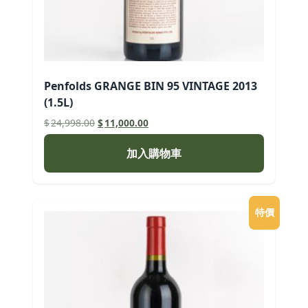
Penfolds GRANGE BIN 95 VINTAGE 2013
(1.5L)
原
目
$
24,998.00
$
11,000.00
始
前
價
價
加入購物車
格：
格：
$24,998.00。
$11,000.00。
特價