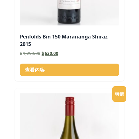
Penfolds Bin 150 Marananga Shiraz
2015
原
目
$
1,299.00
$
630.00
始
前
價
價
查看內容
格：
格：
$1,299.00。
$630.00。
特價