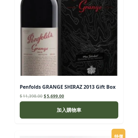
Penfolds GRANGE SHIRAZ 2013 Gift Box
原
目
$
11,398.00
$
5,699.00
始
前
價
價
加入購物車
格：
格：
$11,398.00。
$5,699.00。
特價