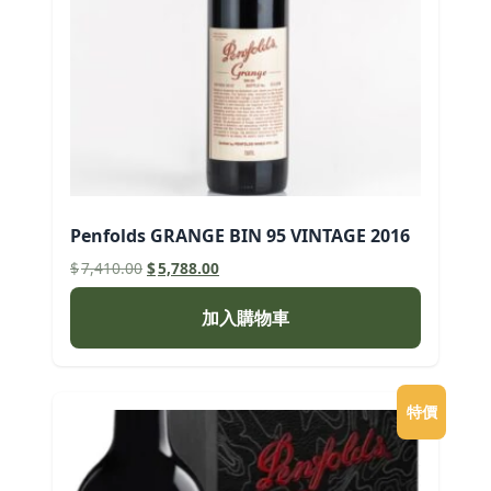
Penfolds GRANGE BIN 95 VINTAGE 2016
原
目
$
7,410.00
$
5,788.00
始
前
價
價
加入購物車
格：
格：
$7,410.00。
$5,788.00。
特價