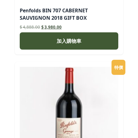
Penfolds BIN 707 CABERNET
SAUVIGNON 2018 GIFT BOX
原
目
$
4,888.00
$
3,980.00
始
前
價
價
加入購物車
格：
格：
$4,888.00。
$3,980.00。
特價