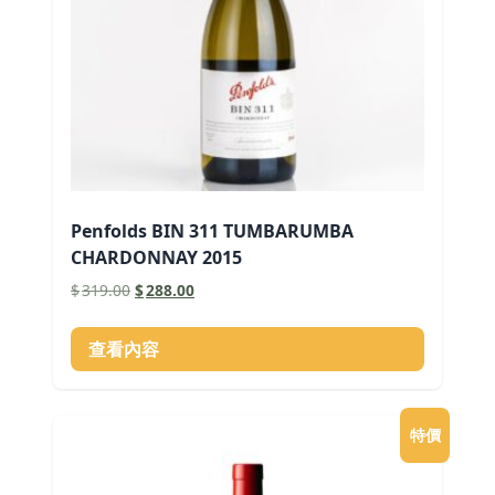
Penfolds BIN 311 TUMBARUMBA
CHARDONNAY 2015
原
目
$
319.00
$
288.00
始
前
價
價
查看內容
格：
格：
$319.00。
$288.00。
特價