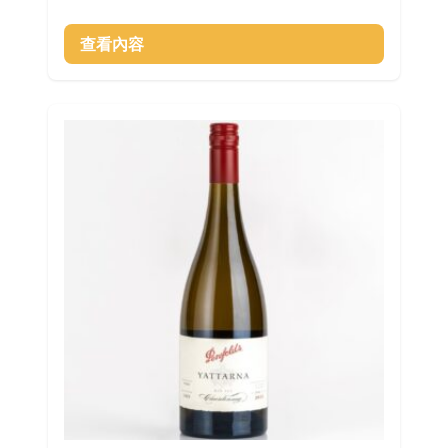
始
前
價
價
查看內容
格：
格：
$531.00。
$450.00。