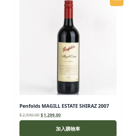
Penfolds MAGILL ESTATE SHIRAZ 2007
原
目
$
2,590.00
$
1,299.00
始
前
價
價
加入購物車
格：
格：