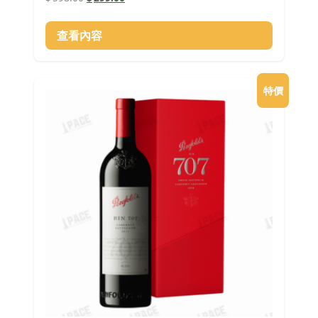
始
前
價
價
查看內容
格：
格：
$598.00。
$299.00。
特價