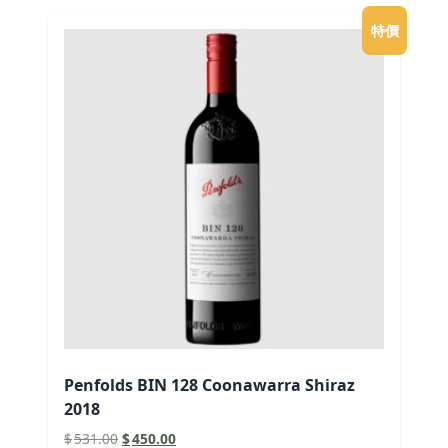
特價
Penfolds BIN 128 Coonawarra Shiraz
2018
原
目
$
531.00
$
450.00