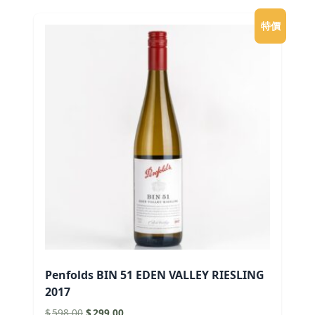
特價
Penfolds BIN 51 EDEN VALLEY RIESLING
2017
原
目
$
598.00
$
299.00