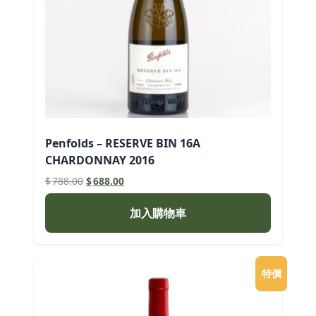
Penfolds – RESERVE BIN 16A
CHARDONNAY 2016
原
目
$
788.00
$
688.00
始
前
價
價
加入購物車
格：
格：
$788.00。
$688.00。
特價