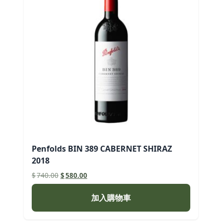
Penfolds BIN 389 CABERNET SHIRAZ
2018
原
目
$
740.00
$
580.00
始
前
價
價
加入購物車
格：
格：
$740.00。
$580.00。