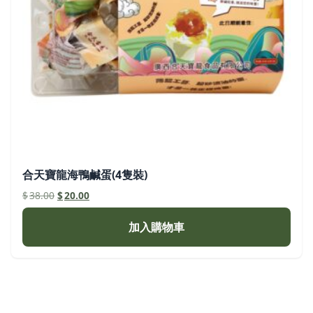
合天寶龍海鴨鹹蛋(4隻裝)
原
目
$
38.00
$
20.00
始
前
價
價
加入購物車
格：
格：
$38.00。
$20.00。