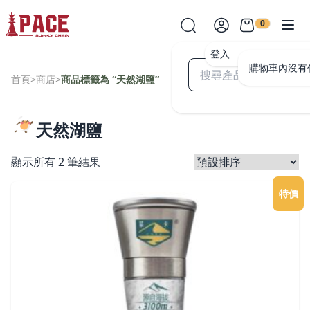
0
登入
購物車內沒有
首頁
>
商店
>
商品標籤為 “天然湖鹽”
天然湖鹽
顯示所有 2 筆結果
特價