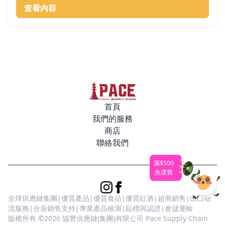
價
價
查看內容
格：
格：
$15.00。
$10.00。
首頁
我們的服務
商店
聯絡我們
滿$500
免運費
全球供應鏈集團|優質產品|優質食品|優質紅酒|超商銷售|出口物
流服務|合規銷售支持|專業產品檢測|貼標與認證|倉儲運輸
版權所有 ©2026 協豐供應鏈(集團)有限公司 Pace Supply Chain