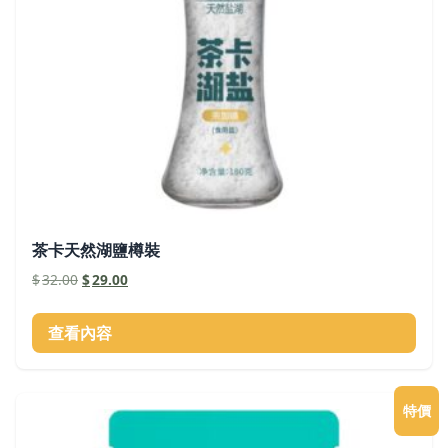
茶卡天然湖鹽樽裝
原
目
$
32.00
$
29.00
始
前
價
價
查看內容
格：
格：
$32.00。
$29.00。
特價