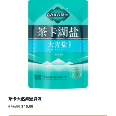
茶卡天然湖鹽袋裝
原
目
$
15.00
$
10.00
始
前