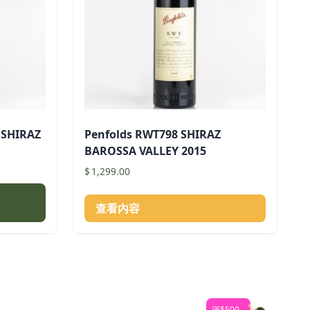
 SHIRAZ
Penfolds RWT798 SHIRAZ
BAROSSA VALLEY 2015
$
1,299.00
查看內容
00。
滿$500