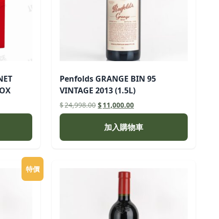
NET
Penfolds GRANGE BIN 95
BOX
VINTAGE 2013 (1.5L)
原
目
$
24,998.00
$
11,000.00
始
前
價
價
加入購物車
格：
格：
00。
$24,998.00。
$11,000.00。
特價