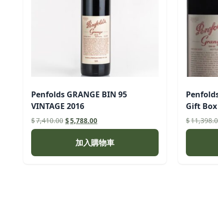
Penfolds GRANGE BIN 95
Penfold
VINTAGE 2016
Gift Box
原
目
$
7,410.00
$
5,788.00
$
11,398.
始
前
價
價
加入購物車
格：
格：
$7,410.00。
$5,788.00。