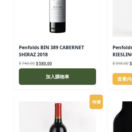
Penfolds BIN 389 CABERNET
Penfold
SHIRAZ 2018
RIESLIN
原
目
$
740.00
$
580.00
$
598.00
$
始
前
價
價
加入購物車
查看內
格：
格：
$740.00。
$580.00。
$
特價