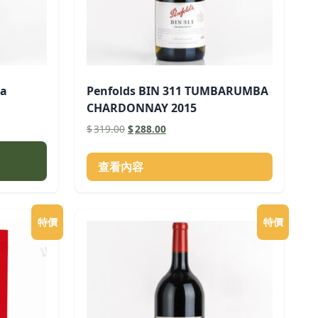
na
Penfolds BIN 311 TUMBARUMBA
CHARDONNAY 2015
原
目
$
319.00
$
288.00
始
前
價
價
查看內容
格：
格：
$319.00。
$288.00。
特價
特價