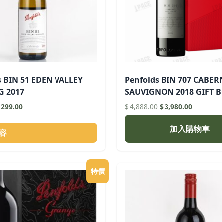
s BIN 51 EDEN VALLEY
Penfolds BIN 707 CABER
G 2017
SAUVIGNON 2018 GIFT 
原
目
原
目
299.00
$
4,888.00
$
3,980.00
始
前
始
前
價
價
價
價
加入購物車
容
格：
格：
格：
格：
598.00。
$299.00。
$4,888.00。
$3,980.
特價