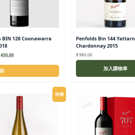
s BIN 128 Coonawarra
Penfolds Bin 144 Yattar
018
Chardonnay 2015
原
目
450.00
$
980.00
始
前
價
價
加入購物車
容
格：
格：
531.00。
$450.00。
特價