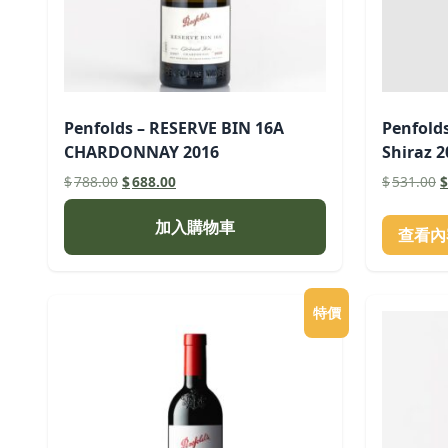
Penfolds – RESERVE BIN 16A
Penfold
CHARDONNAY 2016
Shiraz 2
原
目
$
788.00
$
688.00
$
531.00
$
始
前
價
價
加入購物車
查看內
格：
格：
$788.00。
$688.00。
$
特價