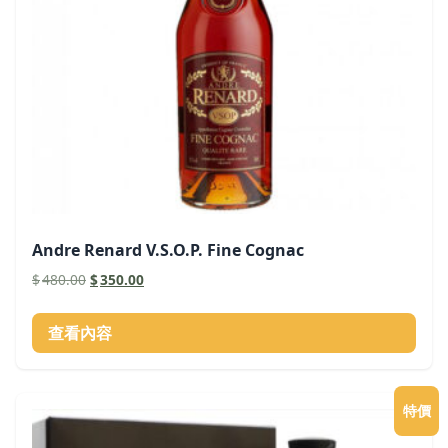
Andre Renard V.S.O.P. Fine Cognac
原
目
$
480.00
$
350.00
始
前
價
價
查看內容
格：
格：
$480.00。
$350.00。
特價