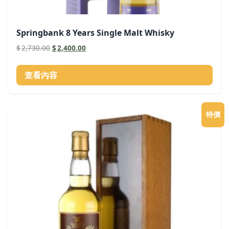
Springbank 8 Years Single Malt Whisky
原
目
$
2,730.00
$
2,400.00
始
前
價
價
查看內容
格：
格：
$2,730.00。
$2,400.00。
特價