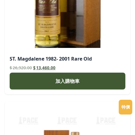
ST. Magdalene 1982- 2001 Rare Old
原
目
$
26,920.00
$
13,460.00
始
前
價
價
加入購物車
格：
格：
$26,920.00。
$13,460.00。
特價