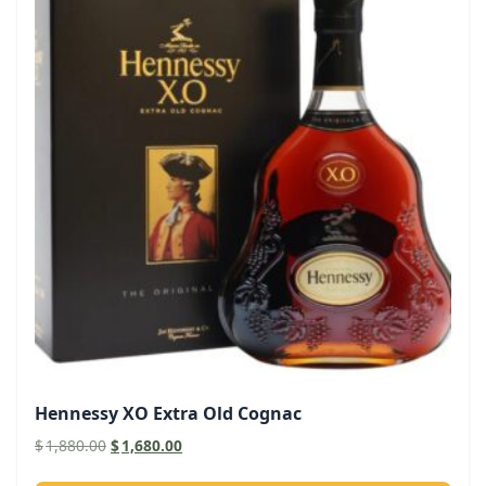
Hennessy XO Extra Old Cognac
原
目
$
1,880.00
$
1,680.00
始
前