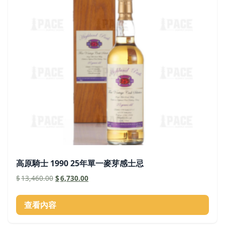
高原騎士 1990 25年單一麥芽感士忌
原
目
$
13,460.00
$
6,730.00
始
前
價
價
查看內容
格：
格：
$13,460.00。
$6,730.00。