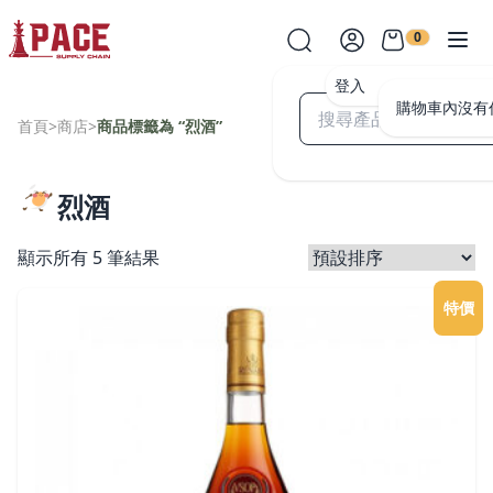
0
登入
購物車內沒有
首頁
>
商店
>
商品標籤為 “烈酒”
烈酒
顯示所有 5 筆結果
特價