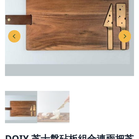
DOIY 芝士盤砧板組合連兩把芝