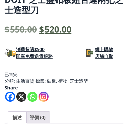
士造型刀
原
目
$
550.00
$
520.00
始
前
價
價
消費超過$500
網上購物
即享免費送貨服務
店舖自取
格：
格：
$550.00。
$520.00。
已售完
分類:
生活百貨
標籤:
砧板
,
禮物
,
芝士造型
Share
描述
評價 (0)