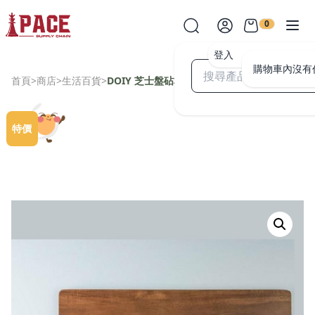
0
登入
購物車內沒有
首頁
>
商店
>
生活百貨
>
DOIY 芝士盤砧板組合連兩把芝士造型刀
特價