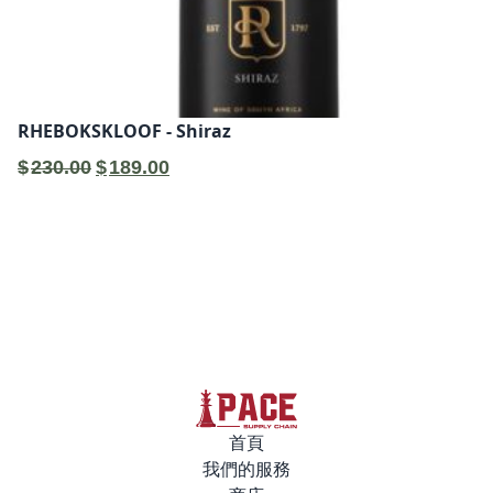
RHEBOKSKLOOF - Shiraz
原
目
$
230.00
$
189.00
始
前
價
價
格：
格：
$230.00。
$189.00。
首頁
我們的服務