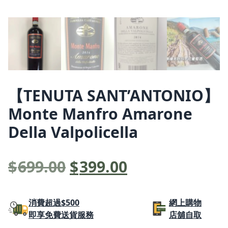
【TENUTA SANT’ANTONIO】
Monte Manfro Amarone
Della Valpolicella
原
目
$
699.00
$
399.00
始
前
價
價
消費超過$500
網上購物
即享免費送貨服務
店舖自取
格：
格：