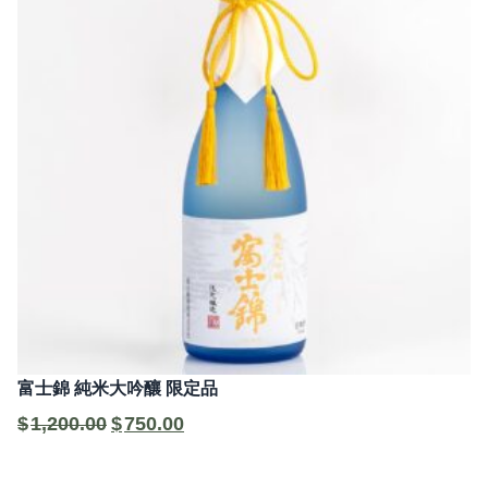
富士錦 純米大吟釀 限定品
原
目
$
1,200.00
$
750.00
始
前
價
價