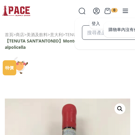
0
登入
購物車內沒有
首頁
>
商店
>
美酒及飲料
>
意大利
>
TENUTA SANT'ANTONIO
>
【TENUTA SANT’ANTONIO】Monte Manfro Amarone Della V
alpolicella
特價