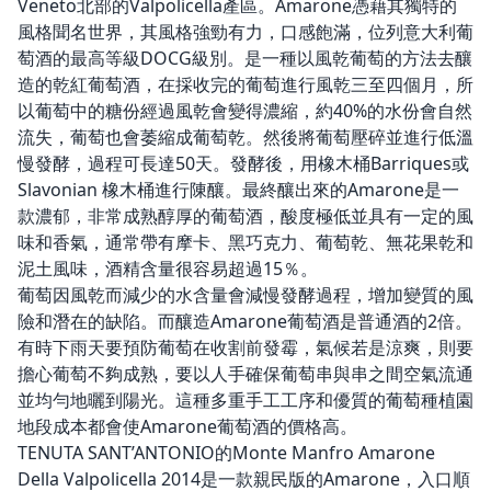
Veneto北部的Valpolicella產區。Amarone憑藉其獨特的
風格聞名世界，其風格強勁有力，口感飽滿，位列意大利葡
萄酒的最高等級DOCG級別。是一種以風乾葡萄的方法去釀
造的乾紅葡萄酒，在採收完的葡萄進行風乾三至四個月，所
以葡萄中的糖份經過風乾會變得濃縮，約40%的水份會自然
流失，葡萄也會萎縮成葡萄乾。然後將葡萄壓碎並進行低溫
慢發酵，過程可長達50天。發酵後，用橡木桶Barriques或
Slavonian 橡木桶進行陳釀。最終釀出來的Amarone是一
款濃郁，非常成熟醇厚的葡萄酒，酸度極低並具有一定的風
味和香氣，通常帶有摩卡、黑巧克力、葡萄乾、無花果乾和
泥土風味，酒精含量很容易超過15％。
葡萄因風乾而減少的水含量會減慢發酵過程，增加變質的風
險和潛在的缺陷。而釀造Amarone葡萄酒是普通酒的2倍。
有時下雨天要預防葡萄在收割前發霉，氣候若是涼爽，則要
擔心葡萄不夠成熟，要以人手確保葡萄串與串之間空氣流通
並均勻地曬到陽光。這種多重手工工序和優質的葡萄種植園
地段成本都會使Amarone葡萄酒的價格高。
TENUTA SANT’ANTONIO的Monte Manfro Amarone
Della Valpolicella 2014是一款親民版的Amarone，入口順