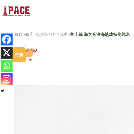
首頁
>
商店
>
美酒及飲料
>
日本
>
富士錦 海之音深海熟成特別純米
特價