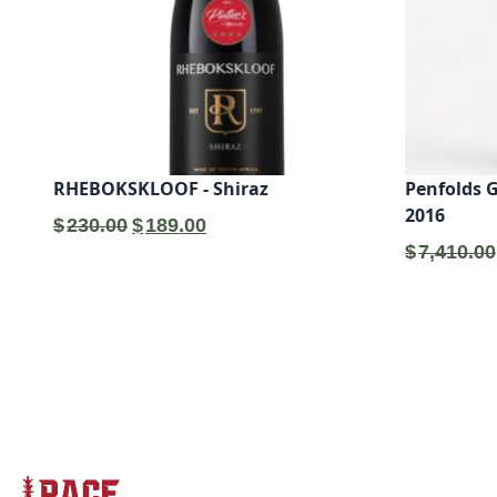
RHEBOKSKLOOF - Shiraz
Penfolds 
2016
原
目
$
230.00
$
189.00
始
前
$
7,410.00
價
價
格：
格：
$230.00。
$189.00。