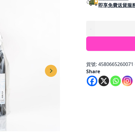
即享免費送貨服
富
-
士
錦
海
之
音
貨號:
4580665260071
深
Share
海
熟
成
特
別
純
米
數
量