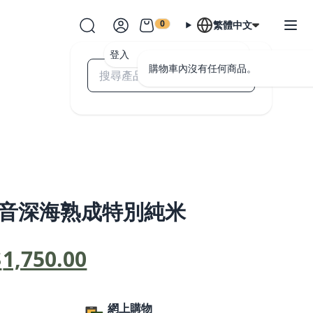
0
繁體中文
登入
購物車內沒有任何商品。
之音深海熟成特別純米
原
目
$
1,750.00
始
前
價
價
網上購物