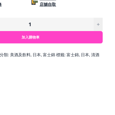
務
店舖自取
格：
格：
$3,500.00。
$1,750.00。
+
加入購物車
分類:
美酒及飲料
,
日本
,
富士錦
標籤:
富士錦
,
日本
,
清酒