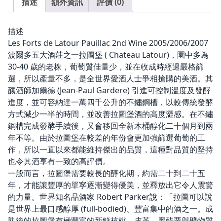
描述
額外資訊
評價 (0)
描述
Les Forts de Latour Pauillac 2nd Wine 2005/2006/2007
波爾多五大酒莊之一拉圖堡 ( Chateau Latour)，園中多為
30-40 歲的老株，葡萄質佳量少，並在收成時經過嚴格篩
選，所以產量不多，是全世界愛酒人士爭相搶購的美酒。其
釀酒師加爾德 (Jean-Paul Gardere) 引進可控制溫度及發酵
進度，並可容納達一萬四千公升的不鏽鋼槽，以較傳統發酵
方式減少一半的時間，並改善拉圖堡酒的高度澀感。在不鏽
鋼槽完成發酵手續後，又會移回全新木桶醇化二十個月到兩
年不等。由於拉圖堡在較差的年份會更加強篩選葡萄的工
作，所以一直以來都能維持傑出的品質，這種對品質的堅持
也令其酒享有一致的高評價。
一般而言，拉圖堡需要較長的醇化期，約需二十到二十五
年，才能讓豐厚的單寧逐漸變得優美，並釋放出它令人震驚
的力量。世界知名品酒家 Robert Parker說：「拉圖可以說
是世界上最口感醇厚 (full-bodied)、豐富集中的酒之一。成
熟後的拉圖堡有極豐富的新鮮核桃、皮革、黑醋栗與礦物質