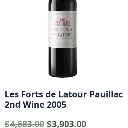
Les Forts de Latour Pauillac
2nd Wine 2005
原
目
$
4,683.00
$
3,903.00