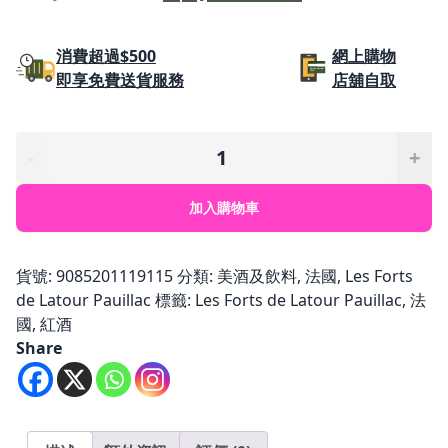
始
前
價
價
消費超過$500
網上購物
即享免費送貨服務
店舖自取
格：
格：
$4,683.00。
$3,903.0
Les
-
+
Forts
de
加入購物車
Latour
Pauillac
2nd
貨號:
9085201119115
分類:
美酒及飲料
,
法國
,
Les Forts
Wine
de Latour Pauillac
標籤:
Les Forts de Latour Pauillac
,
法
2005
國
,
紅酒
數
Share
量