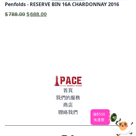
Penfolds - RESERVE BIN 16A CHARDONNAY 2016
原
目
$
788.00
$
688.00
始
前
價
價
格：
格：
$788.00。
$688.00。
首頁
我們的服務
商店
聯絡我們
滿$500
免運費