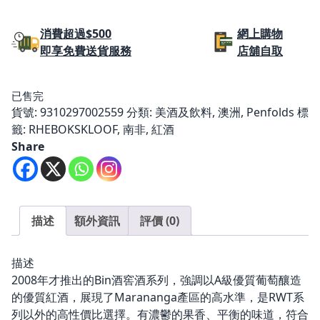
始
前
價
價
消費超過$500
網上購物
即享免費送貨服務
店舖自取
格：
格：
$1,299.00。
$630.00。
已售完
貨號:
9310297002559
分類:
美酒及飲料
,
澳洲
,
Penfolds
標
籤:
RHEBOKSKLOOF
,
南非
,
紅酒
Share
描述
額外資訊
評價 (0)
描述
2008年才推出的Bin酒窖酒系列，強調以A級優質葡萄釀造
的優質紅酒，展現了Marananga產區的高水準，是RWT系
列以外的高性價比選擇。有濃鬱的果香、平衡的味道，符合