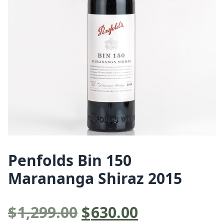
Penfolds Bin 150
Marananga Shiraz 2015
原
目
$
1,299.00
$
630.00