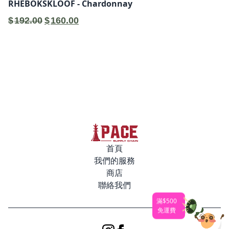
RHEBOKSKLOOF - Chardonnay
原
目
$
192.00
$
160.00
始
前
價
價
格：
格：
$192.00。
$160.00。
首頁
我們的服務
商店
聯絡我們
滿$500
免運費