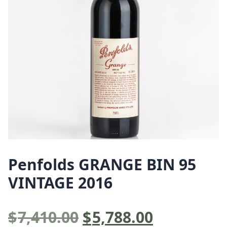
Penfolds GRANGE BIN 95
VINTAGE 2016
原
目
$
7,410.00
$
5,788.00