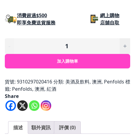
始
前
價
價
消費超過$500
網上購物
即享免費送貨服務
店舖自取
格：
格：
$7,410.00。
$5,788.0
Penfolds
-
+
GRANGE
BIN
加入購物車
95
VINTAGE
2016
貨號:
9310297020416
分類:
美酒及飲料
,
澳洲
,
Penfolds
標
數
籤:
Penfolds
,
澳洲
,
紅酒
量
Share
描述
額外資訊
評價 (0)