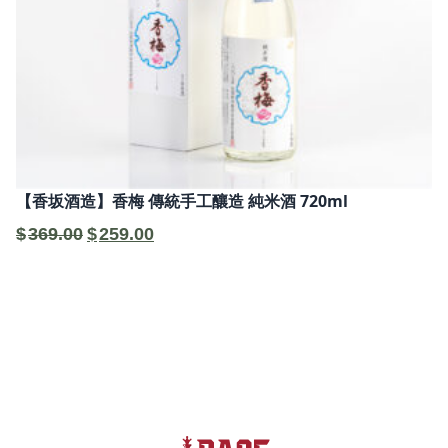
【香坂酒造】香梅 傳統手工釀造 純米酒 720ml
原
目
$
369.00
$
259.00
始
前
價
價
格：
格：
$369.00。
$259.00。