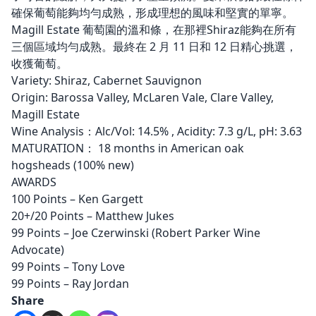
確保葡萄能夠均勻成熟，形成理想的風味和堅實的單寧。
Magill Estate 葡萄園的溫和條，在那裡Shiraz能夠在所有
三個區域均勻成熟。最終在 2 月 11 日和 12 日精心挑選，
收獲葡萄。
Variety: Shiraz, Cabernet Sauvignon
Origin: Barossa Valley, McLaren Vale, Clare Valley,
Magill Estate
Wine Analysis：Alc/Vol: 14.5% , Acidity: 7.3 g/L, pH: 3.63
MATURATION： 18 months in American oak
hogsheads (100% new)
AWARDS
100 Points – Ken Gargett
20+/20 Points – Matthew Jukes
99 Points – Joe Czerwinski (Robert Parker Wine
Advocate)
99 Points – Tony Love
99 Points – Ray Jordan
Share