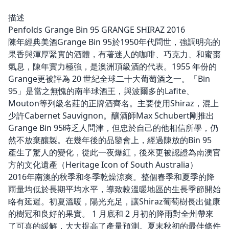
描述
Penfolds Grange Bin 95 GRANGE SHIRAZ 2016
陳年經典美酒Grange Bin 95於1950年代問世，強調明亮的
果香與渾厚緊實的酒體，有著迷人的咖啡、巧克力、和蜜棗
氣息，陳年實力極強，是澳洲頂級酒的代表。1955 年份的
Grange更被評為 20 世紀全球二十大葡萄酒之一。「Bin
95」是當之無愧的南半球酒王，與波爾多的Lafite、
Mouton等列級名莊的正牌酒齊名。主要使用Shiraz，混上
少許Cabernet Sauvignon。釀酒師Max Schubert剛推出
Grange Bin 95時乏人問津，但忠於自己的他相信所學，仍
然不放棄釀製。在幾年後的品鑒會上，經過陳放的Bin 95
產生了驚人的變化，從此一夜爆紅，後來更被認證為南澳官
方的文化遺產（Heritage Icon of South Australia）
2016年南澳的秋季和冬季乾燥涼爽。整個春季和夏季的降
雨量均低於長期平均水平，導致較溫暖地區的生長季節開始
略有延遲。初夏溫暖，陽光充足，讓Shiraz葡萄樹長出健康
的樹冠和良好的果實。 1 月底和 2 月初的降雨對全州帶來
了可喜的緩解，大大提高了產量預測。夏末秋初的最佳條件