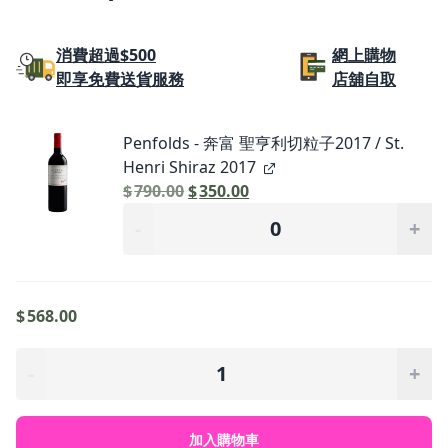
消費超過$500
網上購物
即享免費送貨服務
店舖自取
Penfolds - 奔富 聖亨利切粒子2017 / St.
Henri Shiraz 2017
原
目
$
790.00
$
350.00
Penfolds
始
前
-
+
-
價
價
奔
格：
格：
富
$790.00。
$350.00。
聖
$
568.00
亨
利
Companhia
-
+
切
Das
粒
Quintas
子
–
加入購物車