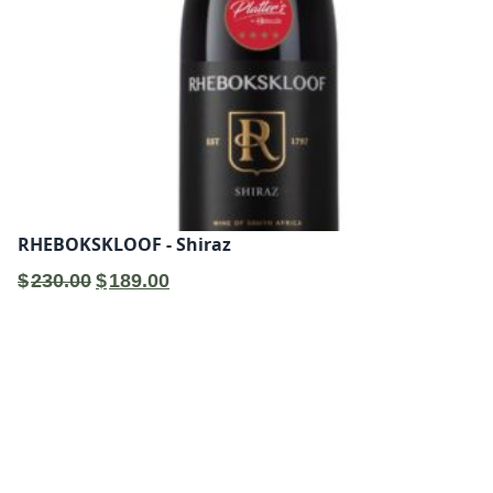
RHEBOKSKLOOF - Shiraz
原
目
$
230.00
$
189.00
始
前
價
價
格：
格：
$230.00。
$189.00。