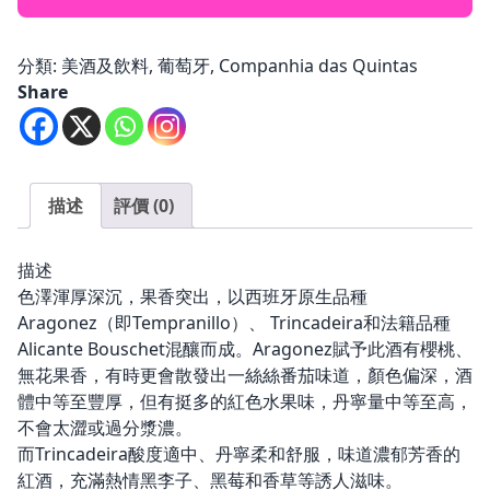
2017
Portal
/
da
St.
Vinha
分類:
美酒及飲料
,
葡萄牙
,
Companhia das Quintas
Henri
red
Share
Shiraz
Alentejo
2017
750ml(Box,
數
6
量
Bottle)
描述
評價 (0)
數
量
描述
色澤渾厚深沉，果香突出，以西班牙原生品種
Aragonez（即Tempranillo）、 Trincadeira和法籍品種
Alicante Bouschet混釀而成。Aragonez賦予此酒有櫻桃、
無花果香，有時更會散發出一絲絲番茄味道，顏色偏深，酒
體中等至豐厚，但有挺多的紅色水果味，丹寧量中等至高，
不會太澀或過分漿濃。
而Trincadeira酸度適中、丹寧柔和舒服，味道濃郁芳香的
紅酒，充滿熱情黑李子、黑莓和香草等誘人滋味。