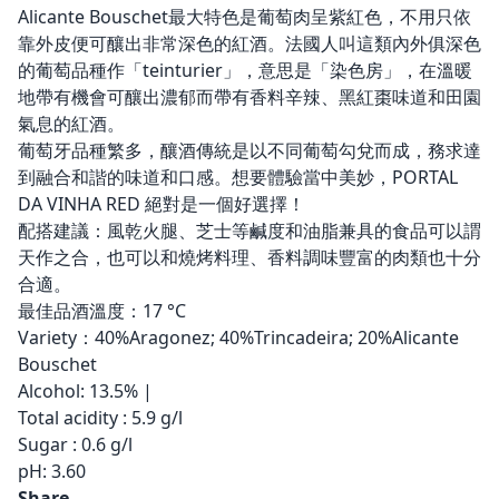
Alicante Bouschet最大特色是葡萄肉呈紫紅色，不用只依
靠外皮便可釀出非常深色的紅酒。法國人叫這類內外俱深色
的葡萄品種作「teinturier」，意思是「染色房」，在溫暖
地帶有機會可釀出濃郁而帶有香料辛辣、黑紅棗味道和田園
氣息的紅酒。
葡萄牙品種繁多，釀酒傳統是以不同葡萄勾兌而成，務求達
到融合和諧的味道和口感。想要體驗當中美妙，PORTAL
DA VINHA RED 絕對是一個好選擇！
配搭建議：風乾火腿、芝士等鹹度和油脂兼具的食品可以謂
天作之合，也可以和燒烤料理、香料調味豐富的肉類也十分
合適。
最佳品酒溫度：17 °C
Variety：40%Aragonez; 40%Trincadeira; 20%Alicante
Bouschet
Alcohol: 13.5% |
Total acidity : 5.9 g/l
Sugar : 0.6 g/l
pH: 3.60
Share