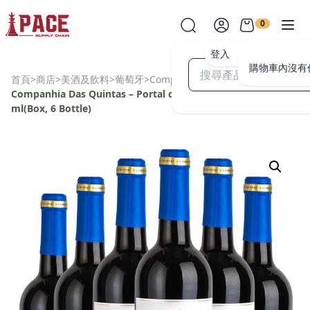
0
登入
購物車內沒有
首頁
>
商店
>
美酒及飲料
>
葡萄牙
>
Companhia das Quintas
>
Companhia Das Quintas – Portal da Vinha red Alentejo 750
ml(Box, 6 Bottle)