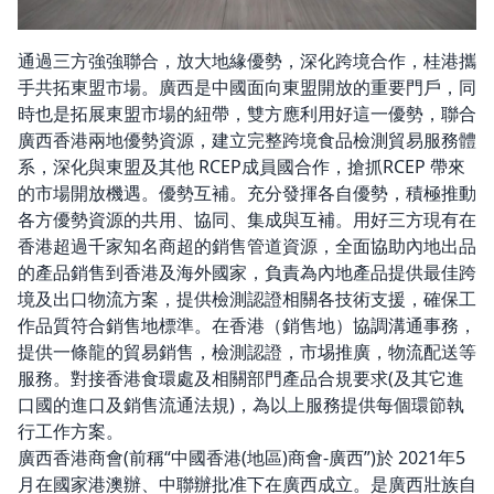
通過三方強強聯合，放大地緣優勢，深化跨境合作，桂港攜
手共拓東盟市場。廣西是中國面向東盟開放的重要門戶，同
時也是拓展東盟市場的紐帶，雙方應利用好這一優勢，聯合
廣西香港兩地優勢資源，建立完整跨境食品檢測貿易服務體
系，深化與東盟及其他 RCEP成員國合作，搶抓RCEP 帶來
的市場開放機遇。優勢互補。充分發揮各自優勢，積極推動
各方優勢資源的共用、協同、集成與互補。用好三方現有在
香港超過千家知名商超的銷售管道資源，全面協助內地出品
的產品銷售到香港及海外國家，負責為內地產品提供最佳跨
境及出口物流方案，提供檢測認證相關各技術支援，確保工
作品質符合銷售地標準。在香港（銷售地）協調溝通事務，
提供一條龍的貿易銷售，檢測認證，市埸推廣，物流配送等
服務。對接香港食環處及相關部門產品合規要求(及其它進
口國的進口及銷售流通法規)，為以上服務提供每個環節執
行工作方案。
廣西香港商會(前稱“中國香港(地區)商會-廣西”)於 2021年5
月在國家港澳辦、中聯辦批准下在廣西成立。是廣西壯族自