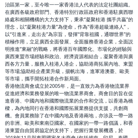
治區第一家，至今唯一一家香港法人代表的法定社團組織。
在廣西各級政府部門、香港特別行政區政府和香港駐廣西聯
絡處和相關機構的大力支持下，秉承“凝聚桂港 攜手共贏”的
理念，以“凝聚桂港力量”為使命，作為“香港超級連絡人”，
以“引進來，走出去”為宗旨，發揮“背靠祖國，通聯世界”的
積極作用，立足廣西全面發展、全面服務香港企業，全面説
明推進“東融”的戰略，將香港百年國際化、市場化的經驗與
廣西東盟市場經驗和政治、經濟資源相結合，凝聚香港與廣
西各方力量，服務入桂港人港企，協助港商拓展內地、東盟
等市場;協助桂企產業升級，揚帆出海，進軍港澳臺、歐美
等市場，攜手開拓桂港合作新局面。
香港物流商會成立於2005年，是一直致力為香港物流業界
促進經濟和業務發展的唯一物流業界商會。商會目的旨在促
進香港、中國內地和國際物流業的合作和交流，以香港為橋
樑，為內地同行在香港和國際拓展業務提供支援，共創商
機。會員業務除了在中國內地及香港兩地，亦涉及一帶一路
的非洲、歐美和東南亞國家。在國家的一帶一路倡議，和香
港東盟自由貿易協定的支持下，把握行業發展機遇，於
2018年11月與東盟國家各大商會 (包括越南、印尼、泰國、