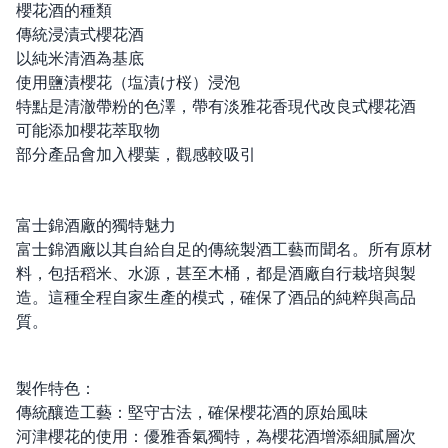
櫻花酒的種類
傳統浸漬式櫻花酒
以純米清酒為基底
使用鹽漬櫻花（塩漬け桜）浸泡
特點是清澈帶粉的色澤，帶有淡雅花香現代改良式櫻花酒
可能添加櫻花萃取物
部分產品會加入櫻葉，觀感較吸引
富士錦酒廠的獨特魅力
富士錦酒廠以其自給自足的傳統製酒工藝而聞名。所有原材
料，包括稻米、水源，甚至木桶，都是酒廠自行栽培與製
造。這種全程自家生產的模式，確保了酒品的純粹與高品
質。
製作特色：
傳統釀造工藝：堅守古法，確保櫻花酒的原始風味
河津櫻花的使用：優雅香氣獨特，為櫻花酒增添細膩層次