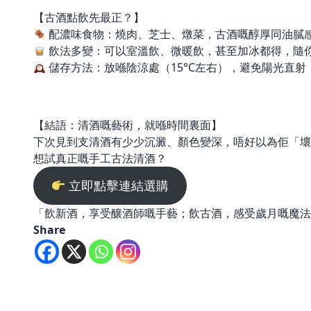
【古酒點飲先最正？】
配濃味食物：燒肉、芝士、燉菜，古酒嘅醇厚同油膩
飲法多變：可以室溫飲、微暖飲，甚至加冰都得，隨
儲存方法：放喺陰涼處（15°C左右），避免陽光直射
【結語：清酒嘅藝術，就喺時間裏面】
下次見到支清酒有少少沉澱、顏色變深，唔好以為佢「壞
想試真正嘅手工古法清酒？
立即點擊連結選購
「飲新酒，享受釀酒師嘅手藝；飲古酒，感受歲月嘅魔法
Share