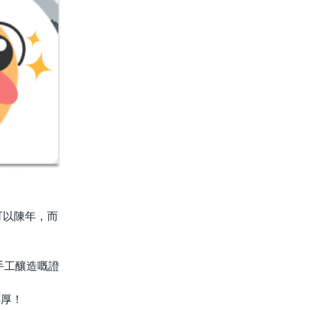
可以陳年，而
手工釀造嘅證
醇厚！