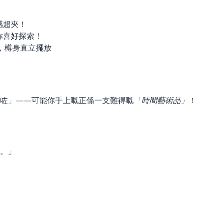
感超夾！
你喜好探索！
，樽身直立擺放
咗」——可能你手上嘅正係一支難得嘅
「時間藝術品」
！
。」