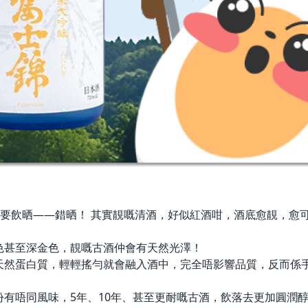
要飲晒——錯晒！ 其實靚嘅清酒，好似紅酒咁，酒底愈靚，愈
色甚至深金色，靚嘅古酒仲會有天然光澤！
天然蛋白質，輕輕搖勻就會融入酒中，完全唔影響品質，反而係
有唔同風味，5年、10年、甚至更耐嘅古酒，飲落去更加圓潤