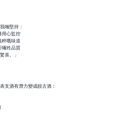
我哋堅持：
傅用心監控
純粹嘅味道
而犧牲品質
驚喜。」
表支酒有潛力變成靚古酒：
雜