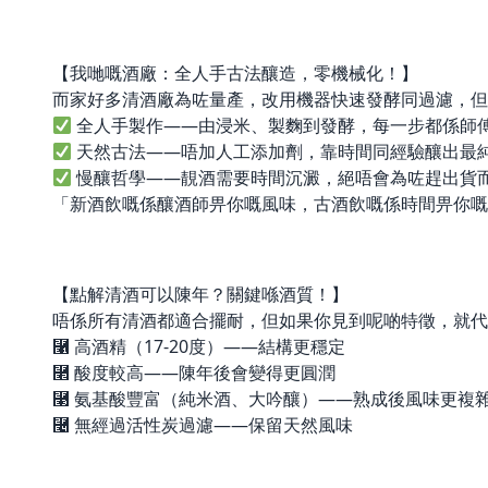
【我哋嘅酒廠：全人手古法釀造，零機械化！】
而家好多清酒廠為咗量產，改用機器快速發酵同過濾，但
全人手製作——由浸米、製麴到發酵，每一步都係師
天然古法——唔加人工添加劑，靠時間同經驗釀出最
慢釀哲學——靚酒需要時間沉澱，絕唔會為咗趕出貨
「新酒飲嘅係釀酒師畀你嘅風味，古酒飲嘅係時間畀你嘅
【點解清酒可以陳年？關鍵喺酒質！】
唔係所有清酒都適合擺耐，但如果你見到呢啲特徵，就代
⿡ 高酒精（17-20度）——結構更穩定
⿢ 酸度較高——陳年後會變得更圓潤
⿣ 氨基酸豐富（純米酒、大吟釀）——熟成後風味更複
⿤ 無經過活性炭過濾——保留天然風味