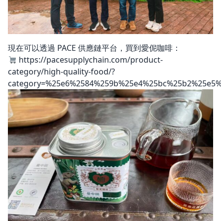
現在可以透過 PACE 供應鏈平台，買到愛伲咖啡：
https://pacesupplychain.com/product-
category/high-quality-food/?
category=%25e6%2584%259b%25e4%25bc%25b2%25e5