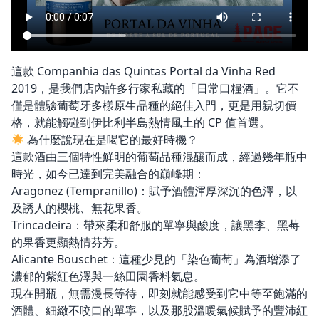
這款 Companhia das Quintas Portal da Vinha Red
2019，是我們店內許多行家私藏的「日常口糧酒」。它不
僅是體驗葡萄牙多樣原生品種的絕佳入門，更是用親切價
格，就能觸碰到伊比利半島熱情風土的 CP 值首選。
為什麼說現在是喝它的最好時機？
這款酒由三個特性鮮明的葡萄品種混釀而成，經過幾年瓶中
時光，如今已達到完美融合的巔峰期：
Aragonez (Tempranillo)：賦予酒體渾厚深沉的色澤，以
及誘人的櫻桃、無花果香。
Trincadeira：帶來柔和舒服的單寧與酸度，讓黑李、黑莓
的果香更顯熱情芬芳。
Alicante Bouschet：這種少見的「染色葡萄」為酒增添了
濃郁的紫紅色澤與一絲田園香料氣息。
現在開瓶，無需漫長等待，即刻就能感受到它中等至飽滿的
酒體、細緻不咬口的單寧，以及那股溫暖氣候賦予的豐沛紅