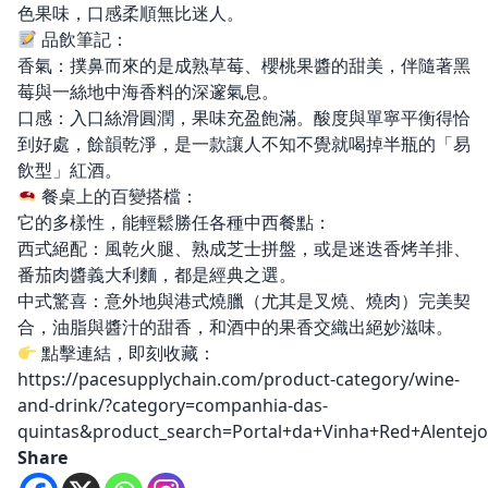
色果味，口感柔順無比迷人。
品飲筆記：
香氣：撲鼻而來的是成熟草莓、櫻桃果醬的甜美，伴隨著黑
莓與一絲地中海香料的深邃氣息。
口感：入口絲滑圓潤，果味充盈飽滿。酸度與單寧平衡得恰
到好處，餘韻乾淨，是一款讓人不知不覺就喝掉半瓶的「易
飲型」紅酒。
餐桌上的百變搭檔：
它的多樣性，能輕鬆勝任各種中西餐點：
西式絕配：風乾火腿、熟成芝士拼盤，或是迷迭香烤羊排、
番茄肉醬義大利麵，都是經典之選。
中式驚喜：意外地與港式燒臘（尤其是叉燒、燒肉）完美契
合，油脂與醬汁的甜香，和酒中的果香交織出絕妙滋味。
點擊連結，即刻收藏：
https://pacesupplychain.com/product-category/wine-
and-drink/?category=companhia-das-
quintas&product_search=Portal+da+Vinha+Red+Alentejo
Share