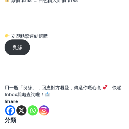
原價 $358 → 白色情人節價 $198！
立即點擊連結選購
良緣
用一瓶「良緣」，回應對方嘅愛，傳遞你嘅心意
！快啲
Inbox我哋查詢啦！
Share
分類