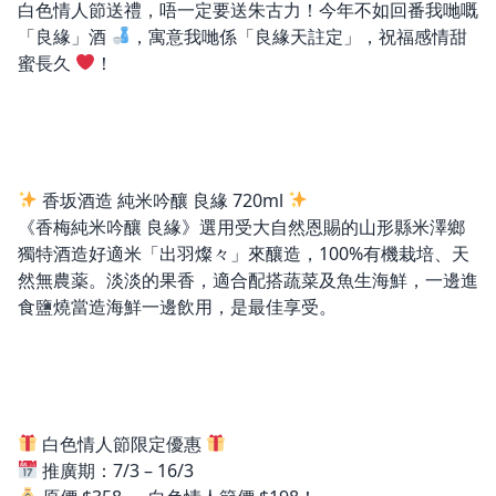
白色情人節送禮，唔一定要送朱古力！今年不如回番我哋嘅
「良緣」酒
，寓意我哋係「良緣天註定」，祝福感情甜
蜜長久
！
香坂酒造 純米吟釀 良緣 720ml
《香梅純米吟釀 良緣》選用受大自然恩賜的山形縣米澤鄉
獨特酒造好適米「出羽燦々」來釀造，100%有機栽培、天
然無農薬。淡淡的果香，適合配搭蔬菜及魚生海鮮，一邊進
食鹽燒當造海鮮一邊飲用，是最佳享受。
白色情人節限定優惠
推廣期：7/3 – 16/3