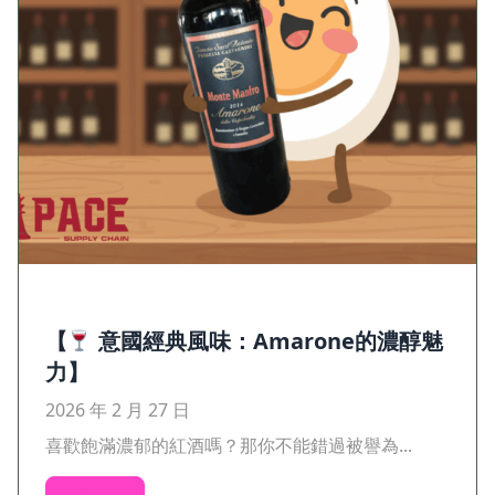
【
意國經典風味：Amarone的濃醇魅
力】
2026 年 2 月 27 日
喜歡飽滿濃郁的紅酒嗎？那你不能錯過被譽為...