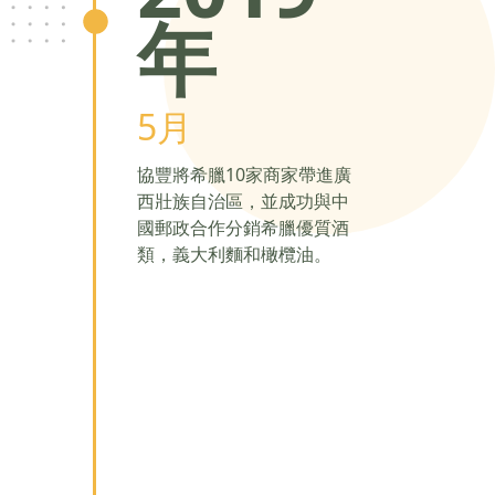
年
5月
協豐將希臘10家商家帶進廣
西壯族自治區，並成功與中
國郵政合作分銷希臘優質酒
類，義大利麵和橄欖油。