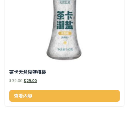
茶卡天然湖鹽樽裝
原
目
$
32.00
$
29.00
始
前
價
價
查看內容
格：
格：
$32.00。
$29.00。