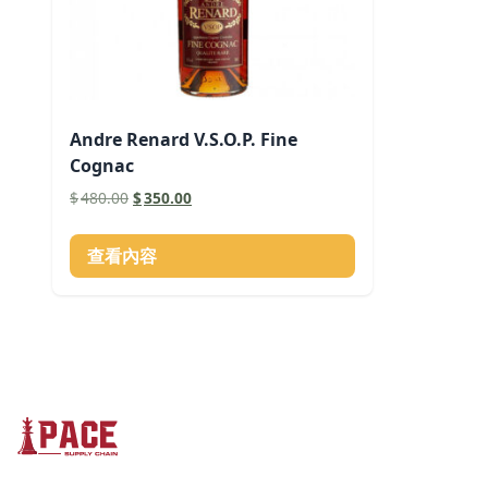
Andre Renard V.S.O.P. Fine
Cognac
原
目
$
480.00
$
350.00
始
前
價
價
查看內容
格：
格：
$480.00。
$350.00。