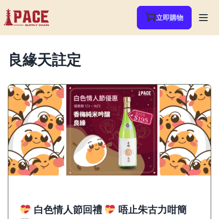
立即購物
良緣天註定
白色情人節回禮
唔止朱古力咁簡