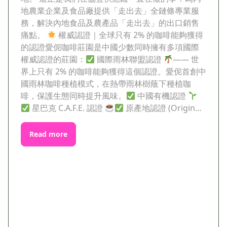
地農業企業及食品廠提供「走出去」全鏈條專業服
務，解決內地食品及農產品「走出去」的出口銷售
痛點。
權威認證｜全球只有 2% 的咖啡能夠獲得
的認證愛伲咖啡莊園是中國少數同時擁有多項國際
權威認證的莊園：
國際雨林聯盟認證
—— 世
界上只有 2% 的咖啡能夠獲得這個認證。愛伲首創中
國雨林咖啡種植模式，在熱帶雨林樹蔭下種植咖
啡，保護生態同時提升風味。
中國有機認證
星巴克 C.A.F.E. 認證
原產地認證 (Origin…
Read more