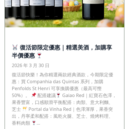
復活節限定優惠｜精選美酒，加購享
半價優惠
2026 年 3 月 30 日
復活節快樂！為你精選兩款經典酒款，今期限定優
惠：買 Companhia das Quintas 系列，加購
Penfolds St Henri 可享換購優惠（最高可慳
50%）。
配搭建議
Gaiao Red｜紅寶石色澤，
果香豐富，口感順滑平衡配搭：肉類、意大利麵、
芝士
Portal da Vinha Red｜色澤渾厚，果香突
出，丹寧柔和配搭：風乾火腿、芝士、燒烤料理、
香料肉類
…