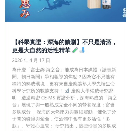
【科學實證：深海的饋贈】不只是清酒，
更是大自然的活性精華
2026 年 4 月 17 日
為什麼「富士錦 海之音」能成為日本媒體（讀賣新
聞、朝日新聞）爭相報導的焦點？因為它不只擁有
獨特的熟成環境，更有來自慶應義塾大學先端生命
科學研究所的數據支持！
慶應大學權威研究證
明：透過精密 CE-MS 質譜分析，深海熟成的「海之
音」展現了與一般熟成完全不同的營養深度：富含
多肽成分： 深海的天然壓力與微細震動，催化了分
子間的碰撞與聚合，使酒體中含有更多活性「多
肽」。守護心血管： 研究指出，這些珍貴的多肽成