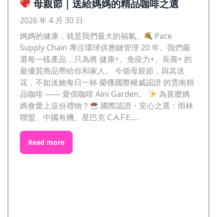
母親節｜送給媽媽的精品咖啡之選
2026 年 4 月 30 日
媽媽的健康，就是我們最大的福氣。
Pace
Supply Chain 專注環球供應鏈管理 20 年。我們嚴
選每一樣產品，只為將 健康+、免疫力+、長壽+ 的
最優質商品帶給你和家人。 今個母親節，與其送
花，不如送她每日一杯 榮獲國際權威認證 的雲南精
品咖啡 —— 愛伲咖啡 Aini Garden。
為甚麼媽
媽會愛上這份禮物？
國際認證・安心之選：雨林
聯盟、中國有機、星巴克 C.A.F.E.…
Read more