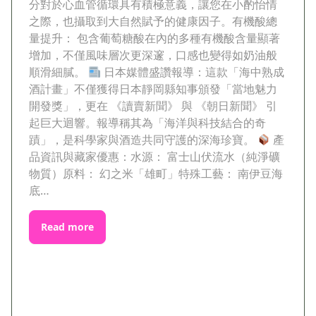
分對於心血管循環具有積極意義，讓您在小酌怡情
之際，也攝取到大自然賦予的健康因子。有機酸總
量提升： 包含葡萄糖酸在內的多種有機酸含量顯著
增加，不僅風味層次更深邃，口感也變得如奶油般
順滑細膩。
日本媒體盛讚報導：這款「海中熟成
酒計畫」不僅獲得日本靜岡縣知事頒發「當地魅力
開發獎」，更在 《讀賣新聞》 與 《朝日新聞》 引
起巨大迴響。報導稱其為「海洋與科技結合的奇
蹟」，是科學家與酒造共同守護的深海珍寶。
產
品資訊與藏家優惠：水源： 富士山伏流水（純淨礦
物質）原料： 幻之米「雄町」特殊工藝： 南伊豆海
底…
Read more