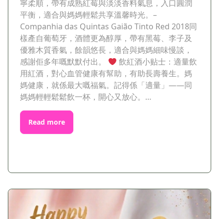
寧柔順，帶有成熟紅莓與淡淡香料氣息，入口圓潤
平衡，適合與媽媽輕鬆共享溫馨時光。–
Companhia das Quintas Gaião Tinto Red 2018同
樣產自葡萄牙，酒體更為醇厚，帶有黑莓、李子及
優雅木質香氣，餘韻悠長，適合與媽媽細味慢談，
感謝佢多年嘅默默付出。
飲紅酒小贴士：適量飲
用紅酒，對心血管健康有幫助，有助長壽養生。媽
媽健康，就係最大嘅福氣。記得係「適量」——同
媽媽輕輕鬆鬆飲一杯，開心又放心。…
Read more