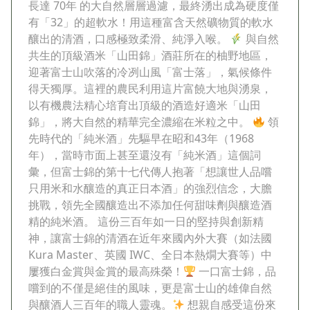
長達 70年 的大自然層層過濾，最終湧出成為硬度僅
有「32」的超軟水！用這種富含天然礦物質的軟水
釀出的清酒，口感極致柔滑、純淨入喉。
與自然
共生的頂級酒米「山田錦」酒莊所在的柚野地區，
迎著富士山吹落的冷冽山風「富士落」，氣候條件
得天獨厚。這裡的農民利用這片富饒大地與湧泉，
以有機農法精心培育出頂級的酒造好適米「山田
錦」，將大自然的精華完全濃縮在米粒之中。
領
先時代的「純米酒」先驅早在昭和43年（1968
年），當時市面上甚至還沒有「純米酒」這個詞
彙，但富士錦的第十七代傳人抱著「想讓世人品嚐
只用米和水釀造的真正日本酒」的強烈信念，大膽
挑戰，領先全國釀造出不添加任何甜味劑與釀造酒
精的純米酒。 這份三百年如一日的堅持與創新精
神，讓富士錦的清酒在近年來國內外大賽（如法國
Kura Master、英國 IWC、全日本熱燗大賽等）中
屢獲白金賞與金賞的最高殊榮！
一口富士錦，品
嚐到的不僅是絕佳的風味，更是富士山的雄偉自然
與釀酒人三百年的職人靈魂。
想親自感受這份來