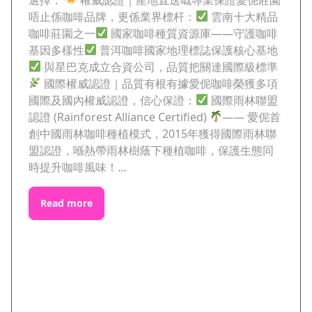
唔止係咖啡品牌，更係業界標杆：
雲南十大精品
咖啡莊園之一
國家咖啡種質資源庫——守護咖啡
基因多樣性
普洱咖啡國家地理標誌保護核心基地
與星巴克成立合資公司，品質把關達國際級標準
國際權威認證｜品質有根有據愛伲咖啡榮獲多項
國際及國內權威認證，信心保證：
國際雨林聯盟
認證 (Rainforest Alliance Certified)
—— 愛伲首
創中國雨林咖啡種植模式，2015年獲得國際雨林聯
盟認證，喺熱帶雨林樹蔭下種植咖啡，保護生態同
時提升咖啡風味！…
Read more