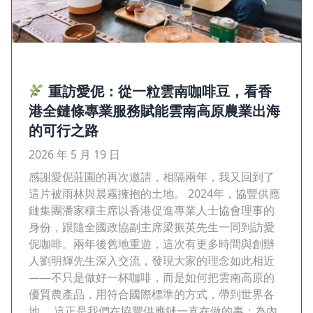
重訪愛伲：從一粒雲南咖啡豆，看香
港全鏈條專業服務賦能雲南高原農業出海
的可行之路
2026 年 5 月 19 日
感謝愛伲莊園的再次邀請，相隔兩年，我又回到了
這片被雨林與晨霧擁抱的土地。 2024年，協豐供應
鏈集團潘家穰主席以香港促進專業人士協會理事的
身份，跟隨全國政協副主席梁振英先生一同到訪愛
伲咖啡。兩年後舊地重遊，這次有更多時間與創辦
人劉明輝先生深入交流，發現大家的理念如此相近
——不只是做好一杯咖啡，而是如何把雲南高原的
優質農產品，用符合國際標準的方式，帶到世界各
地。 這正是我們在協豐供應鏈一直在做的事：為內