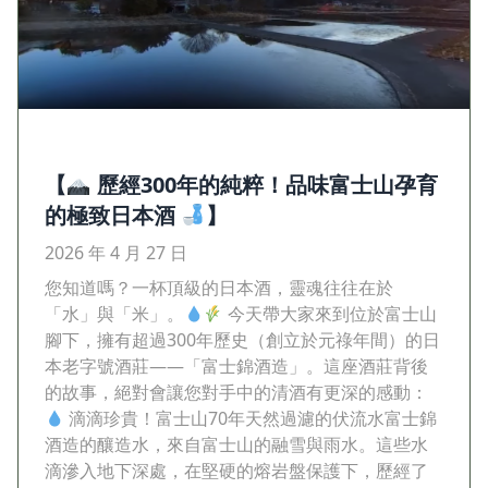
【
歷經300年的純粹！品味富士山孕育
的極致日本酒
】
2026 年 4 月 27 日
您知道嗎？一杯頂級的日本酒，靈魂往往在於
「水」與「米」。
今天帶大家來到位於富士山
腳下，擁有超過300年歷史（創立於元祿年間）的日
本老字號酒莊——「富士錦酒造」。這座酒莊背後
的故事，絕對會讓您對手中的清酒有更深的感動：
滴滴珍貴！富士山70年天然過濾的伏流水富士錦
酒造的釀造水，來自富士山的融雪與雨水。這些水
滴滲入地下深處，在堅硬的熔岩盤保護下，歷經了