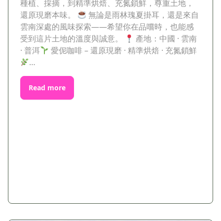
種植、採摘，到精準烘焙、充氮鎖鮮，尊重土地，
還原現磨本味。
無論是雨林瑰夏掛耳，還是來自
雲南深處的風味探索——希望你在品嚐時，也能感
受到這片土地的溫度與誠意。
產地：中國 · 雲南
· 普洱
愛伲咖啡 – 還原現磨 · 精準烘焙 · 充氮鎖鮮
…
Read more