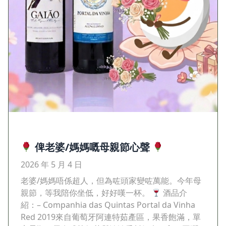
俾老婆/媽媽嘅母親節心聲
2026 年 5 月 4 日
老婆/媽媽唔係超人，但為咗頭家變咗萬能。今年母
親節，等我陪你坐低，好好嘆一杯。
酒品介
紹：– Companhia das Quintas Portal da Vinha
Red 2019來自葡萄牙阿連特茹產區，果香飽滿，單