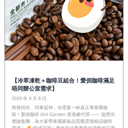
【冷萃凍乾＋咖啡豆組合！愛伲咖啡滿足
唔同辦公室需求】
2026 年 4 月 8 日
商務招待、同事提神，你需要一杯真正專業嘅咖
啡！愛伲咖啡 Aini Garden 香港總代理 —— 協豐供
應鏈集團，為大家帶來國家級品質嘅雲南精品咖啡
選擇：
權威認證｜產地直送嘅專業保證愛伲莊園