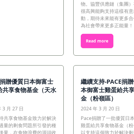
物。協豐供應鏈（集團）
很高興能夠支持這樣有意
動，期待未來能有更多合
為社會帶來更多正能量！
Read more
CE捐贈優質日本御富士
繼續支持-PACE捐
給共享食物基金（天水
本御富士雞蛋給共
）
金（粉嶺區）
年 3 月 27 日
2024 年 3 月 20 日
持共享食物基金致力於解決
Pace捐贈了一批優質日
過量的剩食問題所引發的種
雞蛋給共享食物基金（粉
後果，在食物浪費的源頭收
以支持這個致力於解決剩