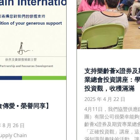
支持樂齡薈x證券及
業總會投資講座：
投資觀，收穫滿滿
2025 年 4 月 22 日
傳愛 • 榮譽同享】
4月11日，我們協豐供應
團）有限公司很榮幸能夠
齡薈x證券及期貨專業總
年 8 月 26 日
「正確投資觀」講座，這
upply Chain
滿知識與趣味的活動，讓