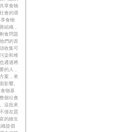
共享食物
社會的環
共享食物
善組織，
剩食問題
他們的首
頭收集可
污染和堆
也通過將
要的人，
方案，來
面影響。
享食物基
整個社會
。這批來
不僅在質
富的維生
組織提倡