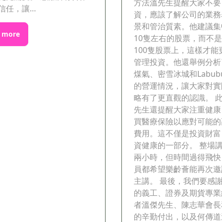
方法溫先生提醒大家不要
信任，讓…
資，應該了解公司的業務
景和管治質素。他建議集
 more
10隻左右的股票，而不
100隻股票上，這樣才能
管理投資。他還舉例分析
煤氣、密雪冰城和Labu
的營運情況，讓大家對實
略有了更直觀的認識。 
先生還提醒大家注重健康
買醫療保險以應對可能的
費用。這不僅是投資財富
資健康的一部分。 整場
兩小時，但時間過得飛快
員都希望樂齡薈能再次邀
主講。 最後，我們要感
的義工、證券及期貨專業
者溫傑先生、陳志華會長
的辛勤付出，以及何傳道