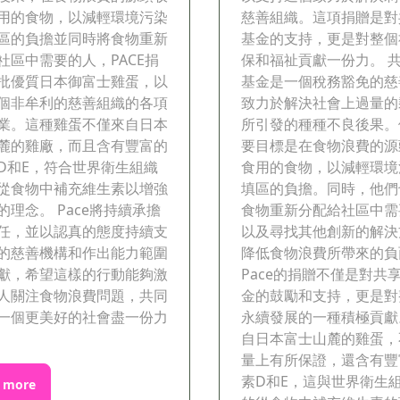
用的食物，以減輕環境污染
慈善組織。這項捐贈是對
區的負擔並同時將食物重新
基金的支持，更是對整個
社區中需要的人，PACE捐
保和福祉貢獻一份力。 
批優質日本御富士雞蛋，以
基金是一個稅務豁免的慈
個非牟利的慈善組織的各項
致力於解決社會上過量的
業。這種雞蛋不僅來自日本
所引發的種種不良後果。
麓的雞廠，而且含有豐富的
要目標是在食物浪費的源
D和E，符合世界衛生組織
食用的食物，以減輕環境
從食物中補充維生素以增強
填區的負擔。同時，他們
的理念。 Pace將持續承擔
食物重新分配給社區中需
任，並以認真的態度持續支
以及尋找其他創新的解決
的慈善機構和作出能力範圍
降低食物浪費所帶來的負
獻，希望這樣的行動能夠激
Pace的捐贈不僅是對共
人關注食物浪費問題，共同
金的鼓勵和支持，更是對
一個更美好的社會盡一份力
永續發展的一種積極貢獻
自日本富士山麓的雞蛋，
量上有所保證，還含有豐
素D和E，這與世界衛生
 more