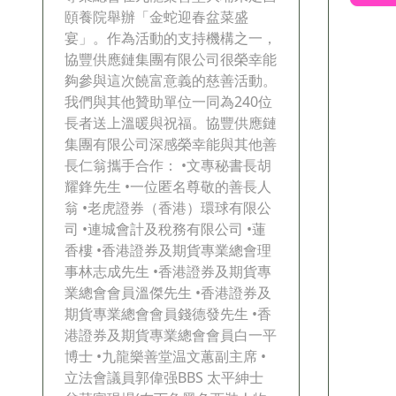
頤養院舉辦「金蛇迎春盆菜盛
宴」。作為活動的支持機構之一，
協豐供應鏈集團有限公司很榮幸能
夠參與這次饒富意義的慈善活動。
我們與其他贊助單位一同為240位
長者送上溫暖與祝福。協豐供應鏈
集團有限公司深感榮幸能與其他善
長仁翁攜手合作： •文專秘書長胡
耀鋒先生 •一位匿名尊敬的善長人
翁 •老虎證券（香港）環球有限公
司 •連城會計及稅務有限公司 •蓮
香樓 •香港證券及期貨專業總會理
事林志成先生 •香港證券及期貨專
業總會會員溫傑先生 •香港證券及
期貨專業總會會員錢德發先生 •香
港證券及期貨專業總會會員白一平
博士 •九龍樂善堂温文蕙副主席 •
立法會議員郭偉强BBS 太平紳士