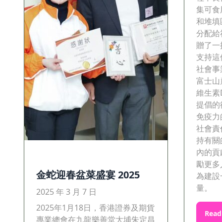
集可食
和堆填
分配給
贈了一
支持這
社會事
富士山
維生素
提倡的
免疫力
社會責
持有關
內的貢
勵更多
金蛇迎春盆菜盛宴 2025
為建設
量。
2025 年 3 月 7 日
2025年1月18日，香港證券及期貨
Read
專業總會在九龍樂善堂大埔朱定昌