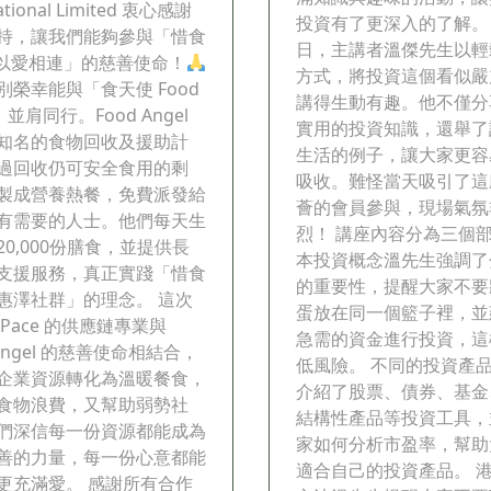
national Limited 衷心感謝
投資有了更深入的了解。
持，讓我們能夠參與「惜食
日，主講者溫傑先生以輕
• 以愛相連」的慈善使命！
方式，將投資這個看似嚴
別榮幸能與「食天使 Food
講得生動有趣。他不僅分
l」並肩同行。Food Angel
實用的投資知識，還舉了
知名的食物回收及援助計
生活的例子，讓大家更容
過回收仍可安全食用的剩
吸收。難怪當天吸引了這
製成營養熱餐，免費派發給
薈的會員參與，現場氣氛
有需要的人士。他們每天生
烈！ 講座內容分為三個部
20,000份膳食，並提供長
本投資概念溫先生強調了
支援服務，真正實踐「惜食
的重要性，提醒大家不要
惠澤社群」的理念。 這次
蛋放在同一個籃子裡，並
Pace 的供應鏈專業與
急需的資金進行投資，這
 Angel 的慈善使命相結合，
低風險。 不同的投資產
企業資源轉化為溫暖餐食，
介紹了股票、債券、基金、
食物浪費，又幫助弱勢社
結構性產品等投資工具，
們深信每一份資源都能成為
家如何分析市盈率，幫助
善的力量，每一份心意都能
適合自己的投資產品。 
更充滿愛。 感謝所有合作