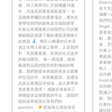
Inter
會，與工商界同仁共賀國慶76週
各方支
年，共謀高質量發展新篇章！ 在
減廢 
這個業界矚目的重要場合，潘先生
我們特
更帶領我們的銷售及市場部經理，
Ange
向各位來賓隆重介紹我們公司的業
是香港
務範疇及挑選了幾款優質清酒推介
劃，透
給會員
。將匠心獨運的日本清
食，烹
酒文化帶入香港工商界，正是我們
社會上
對「高質量發展」和美好生活追求
產超過
的最佳體現。 每一滴清酒，都承
者食物
載著對品質的堅持和對傳統的尊
助人，
重。我們期望未來能與更多企業夥
合作將 
伴交流合作，在商務宴請、送禮佳
Food
品及企業禮品等領域，為大家帶來
共同將
更多驚喜選擇！ 感謝全港各區工
既減少
商聯提供這個寶貴的平台，讓我們
群。我
能與各界精英分享我們的
社會向
passion。
歡迎各位朋友留言
讓社區