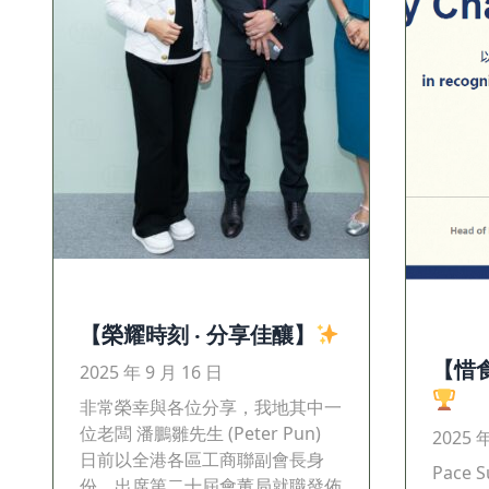
【榮耀時刻 ‧ 分享佳釀】
【惜食
2025 年 9 月 16 日
非常榮幸與各位分享，我地其中一
位老闆 潘鵬雛先生 (Peter Pun)
2025 
日前以全港各區工商聯副會長身
Pace S
份，出席第二十屆會董局就職發佈