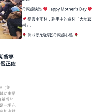
母親節快樂
Happy Mother's Day
從雲南雨林，到手中的這杯「大地藝
術」。
俾老婆/媽媽嘅母親節心聲
期貨專
學習正確
鏈（集
贊助由樂
會舉辦的
是一場充
參加者對