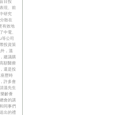
盲目投
表現、前
中研究
是分散在
更有效地
了中電、
bu等公司
際投資策
此外，溫
，建議購
高額醫療
，還是投
講座歷時
，許多會
請溫先生
謝樂齡薈
總會的講
和同事們
送出的禮