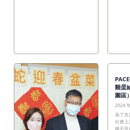
PA
雞蛋
圍區
2024 
為了支
社會上
種不良