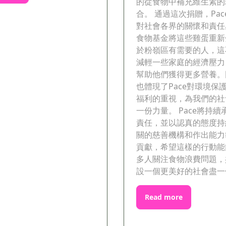
的從食物中補充維生素的
合。 通過這次捐贈，Pac
對社會各界的關懷和責任
食物基金將這些雞蛋重新
於粉嶺區有需要的人，這
減輕一些家庭的經濟壓力
幫助他們獲得更多營養。
也體現了Pace對環境保
福利的重視，為我們的社
一份力量。 Pace將持續
責任，並以認真的態度持
關的慈善機構和作出能力
貢獻，希望這樣的行動能
多人關注食物浪費問題，
設一個更美好的社會盡一
Read more