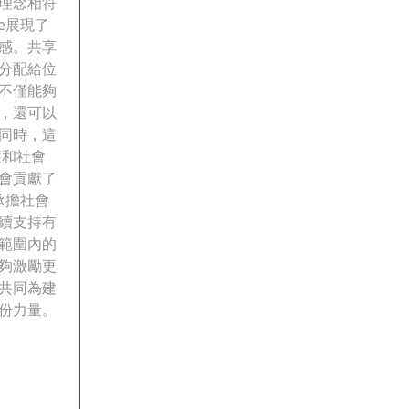
理念相符
e展現了
感。共享
分配給位
不僅能夠
，還可以
同時，這
護和社會
會貢獻了
承擔社會
續支持有
範圍內的
夠激勵更
共同為建
份力量。