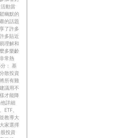
 活動當
鬆幽默的
肅的話題
享了許多
許多貼近
易理解和
麼多樂齡
非常熱
分： 基
分散投資
將所有雞
建議用不
樣才能降
品他詳細
ETF、
並教導大
大家選擇
港股投資