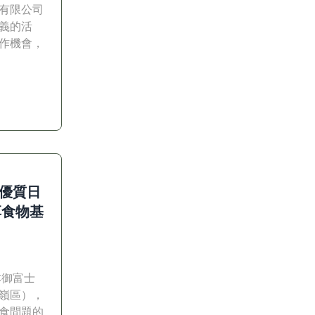
有限公司
義的活
作機會，
贈優質日
享食物基
本御富士
嶺區），
食問題的